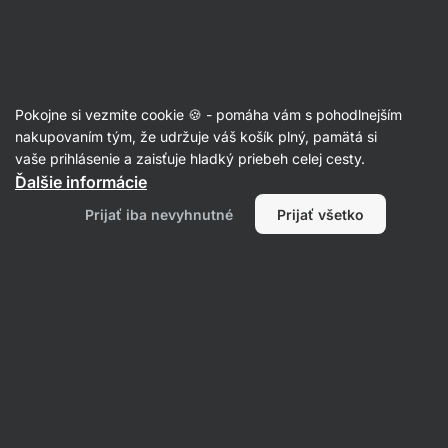
Eshop
Aktin
-
úvodná
strana
Články
Pokojne si vezmite cookie 🍪 - pomáha vám s pohodlnejším
Ako si behaním budovať svaly? 4
nakupovaním tým, že udržuje váš košík plný, pamätá si
vaše prihlásenie a zaisťuje hladký priebeh celej cesty.
tipy do tréningu
Ďalšie informácie
Mgr. Kristýna Kovářová
16. 02. 2022
Prijať iba nevyhnutné
Prijať všetko
Zdielať
Komentáre
6
18