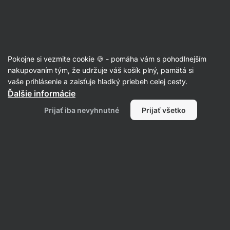
Eshop
Aktin
-
úvodná
strana
Športová výživa
Pokojne si vezmite cookie 🍪 - pomáha vám s pohodlnejším
Aminokyseliny
nakupovaním tým, že udržuje váš košík plný, pamätá si
vaše prihlásenie a zaisťuje hladký priebeh celej cesty.
Ďalšie informácie
Prijať iba nevyhnutné
Prijať všetko
L-Arginín
Beta-alanín
Komplexné
aminokyseliny
L-Glutamín
Filtrovať
Produktov:
16
Radenie
:
Predvolené