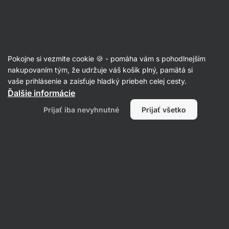
Eshop
Aktin
-
úvodná
strana
Čistiace prostriedky
Pokojne si vezmite cookie 🍪 - pomáha vám s pohodlnejším
Univerzálne čistiace
nakupovaním tým, že udržuje váš košík plný, pamätá si
vaše prihlásenie a zaisťuje hladký priebeh celej cesty.
prostriedky
Ďalšie informácie
Prijať iba nevyhnutné
Prijať všetko
Filtrovať
Produktov:
5
Radenie
:
Predvolené