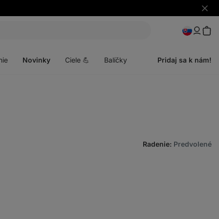
Skryť
upozo
Otvoriť
menu
nie
Novinky
Ciele 💪
Balíčky
Pridaj sa k nám!
Radenie
:
Predvolené