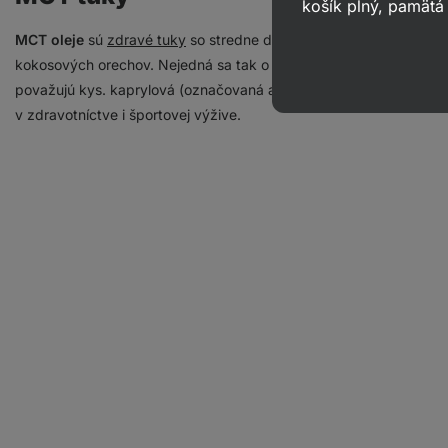
košík plný, pamätá 
MCT oleje
sú
zdravé tuky
so stredne dlhým reťazcom (z anglick
kokosových orechov. Nejedná sa tak o bežný
kokosový olej
, ktor
považujú kys. kaprylová (označovaná ako C8) a kys. kaprinová (
v zdravotníctve i športovej výžive.