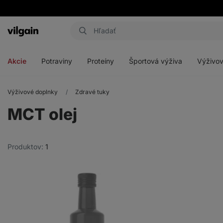
Eshop
Aktin
-
Otvoriť
Otvoriť
Otvoriť
Otvoriť
úvodná
menu
menu
menu
menu
strana
Akcie
Potraviny
Proteíny
Športová výživa
Výživov
Výživové doplnky
Zdravé tuky
MCT olej
Produktov:
1