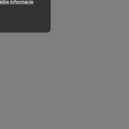
lšie informácie
í