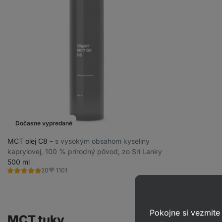
Dočasne vypredané
MCT olej C8
⁠–⁠ s vysokým obsahom kyseliny
kaprylovej, 100 % prírodný pôvod, zo Srí Lanky
500 ml
1101
20
Hodnotenie
Obľúbené
5.0/5,
20
recenzií
Pokojne si vezmite
MCT tuky