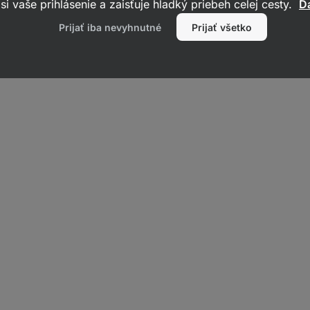
si vaše prihlásenie a zaisťuje hladký priebeh celej cesty.
Ďa
Prijať iba nevyhnutné
Prijať všetko
ého
Medium Chain Triglycerides
), ktoré sa extrahujú z dužiny
ý má iné zloženie mastných kyselín. Za najhodnotnejšie tuky sa
C10). Jedná sa o
lepšie stráviteľné tuky
, ktoré majú množstvo využit