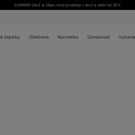
SUMMER SALE ☀️ Objav nové produkty v akcii a ušetri až 30%
Otvoriť
Otvoriť
Otvoriť
Otvoriť
menu
menu
menu
menu
é doplnky
Oblečenie
Kozmetika
Domácnosť
Vybave