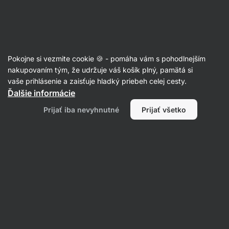
Eshop
Aktin
-
úvodná
strana
Potraviny
Pokojne si vezmite cookie 🍪 - pomáha vám s pohodlnejším
nakupovaním tým, že udržuje váš košík plný, pamätá si
vaše prihlásenie a zaisťuje hladký priebeh celej cesty.
Ďalšie informácie
Prijať iba nevyhnutné
Prijať všetko
Sladké a slané
snacky
Cereálie
Orechové
maslá
Orechy a
S
sušené plody
doc