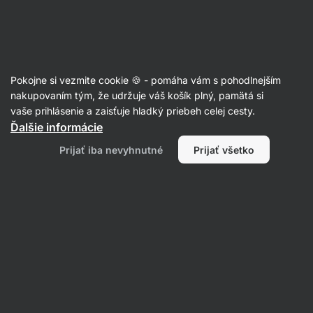
Eshop
Aktin
-
úvodná
strana
Sladké a slané snacky
Pokojne si vezmite cookie 🍪 - pomáha vám s pohodlnejším
Sušienky a cookies
nakupovaním tým, že udržuje váš košík plný, pamätá si
vaše prihlásenie a zaisťuje hladký priebeh celej cesty.
Ďalšie informácie
Prijať iba nevyhnutné
Prijať všetko
Proteínové
cookies
Filtrovať
Produktov:
28
Radenie
:
Predvolené