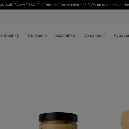
42:14:38
SUMMER SALE ⏰ Posledná šanca ušetriť až 30 % na svojich favourite
Otvoriť
Otvoriť
Otvoriť
Otvoriť
menu
menu
menu
menu
é doplnky
Oblečenie
Kozmetika
Domácnosť
Vybave