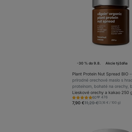
-30 % do 9.8.
Akcie týždňa
Plant Protein Nut Spread BIO
⁠
prírodné orechové maslo s hr
proteínom, bohaté na orechy, 
a palmového tuku
Lieskové orechy a kakao 250 
476
60
Hodnotenie
Obľúbené
4.9/5,
7,90 €
11,29 €
(3,16 € / 100 g)
60
recenzií