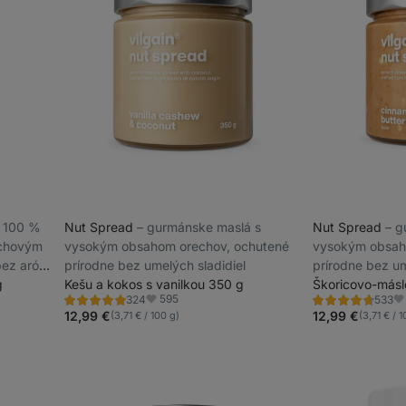
–⁠ 100 %
Nut Spread
⁠–⁠ gurmánske maslá s
Nut Spread
⁠–⁠
achovým
vysokým obsahom orechov, ochutené
vysokým obsah
bez aróm
prírodne bez umelých sladidiel
prírodne bez um
g
Kešu a kokos s vanilkou 350 g
Škoricovo-másl
595
324
533
Hodnotenie
Hodnotenie
Obľúbené
Ob
4.8/5,
4.7/5,
12,99 €
12,99 €
(3,71 € / 100 g)
(3,71 € / 
324
533
recenzií
recenzií