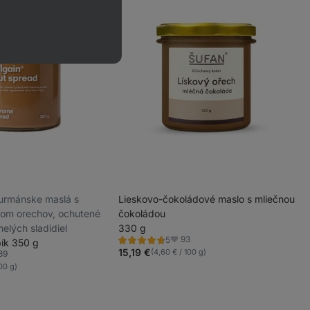
 gurmánske maslá s
Lieskovo-čokoládové maslo s mliečnou
om orechov, ochutené
čokoládou
elých sladidiel
330 g
93
5
ík 350 g
Hodnotenie
Obľúbené
4.6/5,
15,19 €
(4,60 € / 100 g)
39
ľúbené
5
00 g)
recenzií