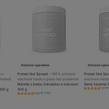
Dočasne vypredané
Dočasne vypr
á s
Protein Nut Spread
⁠–⁠ 100% prírodné
Protein Nut Sp
hutené
orechové maslo s grass-fed proteínom
orechové maslo
Mandle s bielou čokoládou a kokosom
Slaný karamel 
727
350 g
300 g
Hodnotenie
Ob
4.7/5,
1759
1097
Hodnotenie
Obľúbené
727
4.8/5,
recenzií
1097
recenzií