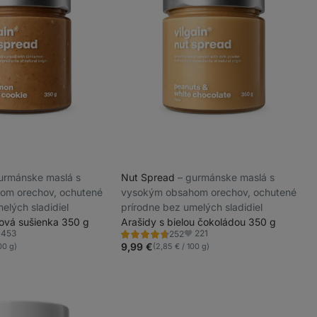
 gurmánske maslá s
Nut Spread
⁠–⁠ gurmánske maslá s
om orechov, ochutené
vysokým obsahom orechov, ochutené
elých sladidiel
prírodne bez umelých sladidiel
ová sušienka 350 g
Arašidy s bielou čokoládou 350 g
453
221
252
Hodnotenie
ľúbené
Obľúbené
4.6/5,
9,99 €
100 g)
(2,85 € / 100 g)
252
recenzií