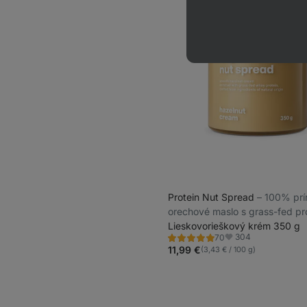
Protein Nut Spread
⁠–⁠ 100% pr
orechové maslo s grass-fed pr
Lieskovorieškový krém 350 g
304
70
Hodnotenie
Obľúbené
4.9/5,
11,99 €
(3,43 € / 100 g)
70
recenzií