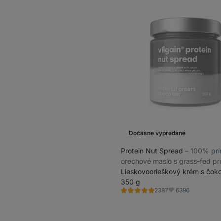
Dočasne vypredané
Protein Nut Spread
⁠–⁠ 100% pr
orechové maslo s grass-fed pr
Lieskovoorieškový krém s čok
350 g
6396
2387
Hodnotenie
Obľúbené
4.8/5,
2387
recenzií