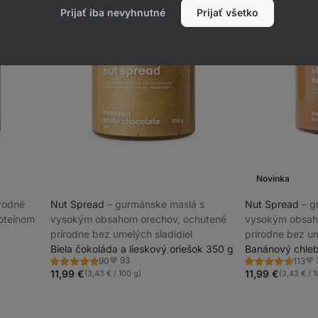
Prijať iba nevyhnutné
Prijať všetko
Novinka
írodné
Nut Spread
⁠–⁠ gurmánske maslá s
Nut Spread
⁠–⁠
oteínom
vysokým obsahom orechov, ochutené
vysokým obsah
prírodne bez umelých sladidiel
prírodne bez um
Biela čokoláda a lieskový oriešok 350 g
Banánový chleb
93
90
113
Hodnotenie
Hodnotenie
Obľúbené
Ob
4.8/5,
4.7/5,
11,99 €
11,99 €
(3,43 € / 100 g)
(3,43 € / 1
90
113
recenzií
recenzií