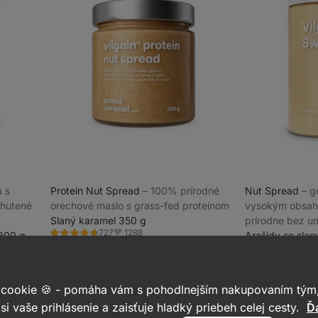
á s
Protein Nut Spread
⁠–⁠ 100% prírodné
Nut Spread
⁠–⁠
hutené
orechové maslo s grass-fed proteínom
vysokým obsah
Slaný karamel 350 g
prírodne bez um
1288
727
300 g
Arašidy so sla
Hodnotenie
Obľúbené
4.7/5,
13,49 €
(3,85 € / 100 g)
432
Hodnotenie
Ob
727
4.8/5,
15,99 €
(1,60 € / 
recenzií
432
recenzií
 cookie 🍪 - pomáha vám s pohodlnejším nakupovaním tým,
si vaše prihlásenie a zaisťuje hladký priebeh celej cesty.
Ďa