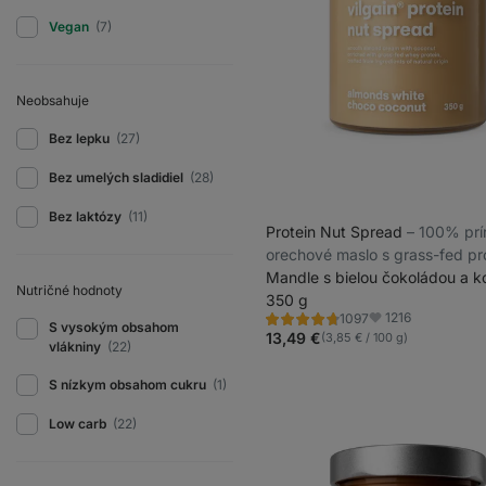
Vegan
(7)
Neobsahuje
Bez lepku
(27)
Bez umelých sladidiel
(28)
Bez laktózy
(11)
Protein Nut Spread
⁠–⁠ 100% pr
orechové maslo s grass-fed pr
Mandle s bielou čokoládou a 
Nutričné ​​hodnoty
350 g
1216
1097
Hodnotenie
Obľúbené
S vysokým obsahom
4.8/5,
13,49 €
(3,85 € / 100 g)
vlákniny
(22)
1097
recenzií
S nízkym obsahom cukru
(1)
Low carb
(22)