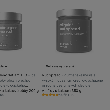
edané
Dočasne vypredané
dený datľami BIO
⁠–⁠ iba
Nut Spread
⁠–⁠ gurmánske maslá s
soký obsah orechov,
vysokým obsahom orechov, ochutené
ho ekologického
prírodne bez umelých sladidiel
stva
y a kakaové bôby 200 g
Arašidy s kakaom 350 g
364
1070
557
Hodnotenie
úbené
Obľúbené
4.6/5,
557
recenzií