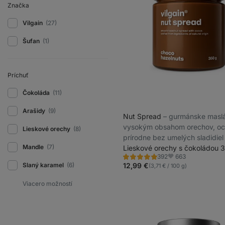
Značka
Vilgain
(27)
Šufan
(1)
Príchuť
Čokoláda
(11)
Arašidy
(9)
Nut Spread
⁠–⁠ gurmánske masl
vysokým obsahom orechov, oc
Lieskové orechy
(8)
prírodne bez umelých sladidiel
Mandle
(7)
Lieskové orechy s čokoládou 
663
392
Hodnotenie
Obľúbené
4.8/5,
Slaný karamel
(6)
12,99 €
(3,71 € / 100 g)
392
recenzií