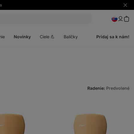
s
Skryť
upozo
Otvoriť
menu
nie
Novinky
Ciele 💪
Balíčky
Pridaj sa k nám!
Radenie
:
Predvolené