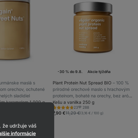
-30 % do 9.8.
Akcie týždňa
 gurmánske maslá s
Plant Protein Nut Spread BIO
⁠–⁠ 100 %
om orechov, ochutené
prírodné orechové maslo s hrachovým
elých sladidiel
proteínom, bohaté na orechy, bez aróm
ným karamelom 1 000 g
a palmového tuku
Kešu a vanilka 250 g
535
288
23
Hodnotenie
ľúbené
Obľúbené
4.7/5,
7,90 €
11,29 €
100 g)
(3,16 € / 100 g)
23
recenzií
 že udržuje váš
lšie informácie