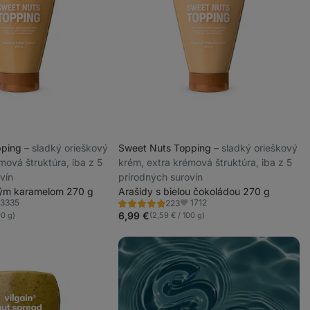
pping
⁠–⁠ sladký orieškový
Sweet Nuts Topping
⁠–⁠ sladký orieškový
mová štruktúra, iba z 5
krém, extra krémová štruktúra, iba z 5
vín
prírodných surovín
ným karamelom 270 g
Arašidy s bielou čokoládou 270 g
3335
1712
223
Hodnotenie
ľúbené
Obľúbené
4.8/5,
6,99 €
00 g)
(2,59 € / 100 g)
223
recenzií