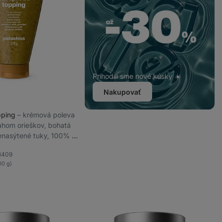
Prihodili sme nové kúsky ☀️
Nakupovať
pping
⁠–⁠ krémová poleva
hom orieškov, bohatá
nenasýtené tuky, 100% z
vín
1409
ľúbené
100 g)