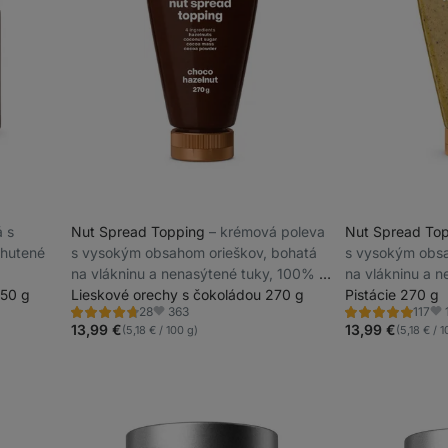
á s
Nut Spread Topping
⁠–⁠ krémová poleva
Nut Spread To
hutené
s vysokým obsahom orieškov, bohatá
s vysokým obsa
na vlákninu a nenasýtené tuky, 100% z
na vlákninu a 
350 g
prírodných surovín
Lieskové orechy s čokoládou 270 g
prírodných suro
Pistácie 270 g
363
28
117
Hodnotenie
Hodnotenie
Obľúbené
Ob
4.6/5,
4.8/5,
13,99 €
13,99 €
(5,18 € / 100 g)
(5,18 € / 
28
117
recenzií
recenzií