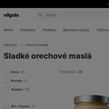
Eshop
Aktin
-
Otvoriť
Otvoriť
Otvoriť
Otvoriť
úvodná
menu
menu
menu
menu
strana
Akcie
Potraviny
Proteíny
Športová výživa
Výživov
Potraviny
Orechové maslá
Sladké orechové maslá
Produktov:
28
Akcia
(2)
Novinka
(1)
Skladom
(19)
BIO / Organic
(3)