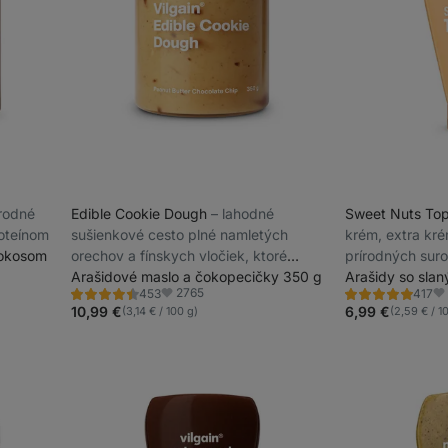
írodné
Edible Cookie Dough
⁠–⁠ lahodné
Sweet Nuts To
oteínom
sušienkové cesto plné namletých
krém, extra kré
kokosom
orechov a fínskych vločiek, ktoré
prírodných suro
môžeš jesť rovno z pohára
Arašidové maslo a čokopecičky 350 g
Arašidy so sla
2765
453
417
Hodnotenie
Hodnotenie
Obľúbené
Ob
4.5/5,
4.9/5,
10,99 €
6,99 €
(3,14 € / 100 g)
(2,59 € / 1
453
417
recenzií
recenzií