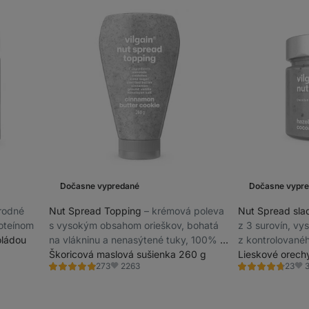
Dočasne vypredané
Dočasne vypr
írodné
Nut Spread Topping
⁠–⁠ krémová poleva
Nut Spread sla
oteínom
s vysokým obsahom orieškov, bohatá
z 3 surovín, vy
oládou
na vlákninu a nenasýtené tuky, 100% z
z kontrolované
prírodných surovín
Škoricová maslová sušienka 260 g
poľnohospodár
Lieskové orech
2263
273
23
Hodnotenie
Hodnotenie
Obľúbené
Obľ
4.8/5,
4.7/5,
273
23
recenzií
recenzií