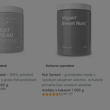
edané
Dočasne vypredané
read
⁠–⁠ 100% prírodné
Nut Spread
⁠–⁠ gurmánske maslá s
 s grass-fed proteínom
vysokým obsahom orechov, ochutené
300 g
prírodne bez umelých sladidiel
488
Arašidy s kakaom 1 000 g
ľúbené
727
557
Hodnotenie
Obľúbené
4.6/5,
557
recenzií