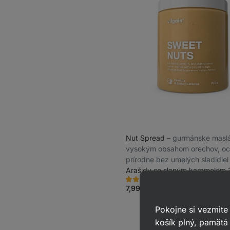
Nut Spread
⁠–⁠ gurmánske masl
vysokým obsahom orechov, oc
prírodne bez umelých sladidiel
Arašidy so slaným karamelom 
515
432
Hodnotenie
Obľúbené
4.8/5,
7,99 €
(2,66 € / 100 g)
432
recenzií
Pokojne si vezmite
košík plný, pamätá 