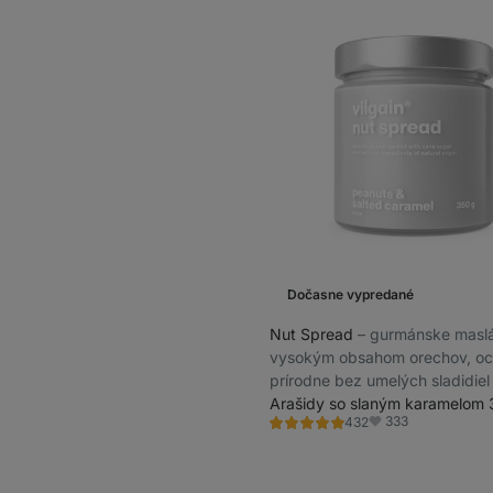
Dočasne vypredané
Nut Spread
⁠–⁠ gurmánske masl
vysokým obsahom orechov, oc
prírodne bez umelých sladidiel
Arašidy so slaným karamelom 
333
432
Hodnotenie
Obľúbené
4.8/5,
432
recenzií