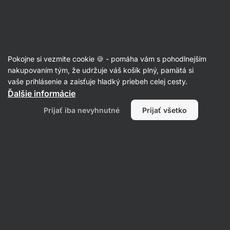
Eshop
Aktin
-
úvodná
strana
Články
Pokojne si vezmite cookie 🍪 - pomáha vám s pohodlnejším
Najlepšie cviky na nohy! TOP 7
nakupovaním tým, že udržuje váš košík plný, pamätá si
vaše prihlásenie a zaisťuje hladký priebeh celej cesty.
cvikov na predné stehná
Ďalšie informácie
Petr Loskot
15. 02. 2020
Prijať iba nevyhnutné
Prijať všetko
Zdielať
Komentáre
13
34