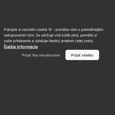
Eshop
Aktin
-
úvodná
strana
Vybavenie
Pokojne si vezmite cookie 🍪 - pomáha vám s pohodlnejším
Rukavice, trhačky, gripy, kriedy
nakupovaním tým, že udržuje váš košík plný, pamätá si
vaše prihlásenie a zaisťuje hladký priebeh celej cesty.
Ďalšie informácie
Prijať iba nevyhnutné
Prijať všetko
Trhačky
Kriedy
Filtrovať