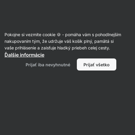
Eshop
Aktin
-
úvodná
strana
Orechy
Pokojne si vezmite cookie 🍪 - pomáha vám s pohodlnejším
Sladké orechy
nakupovaním tým, že udržuje váš košík plný, pamätá si
vaše prihlásenie a zaisťuje hladký priebeh celej cesty.
Ďalšie informácie
Prijať iba nevyhnutné
Prijať všetko
Orechy v
čokoláde
Filtrovať
Produktov:
17
Radenie
:
Predvolené