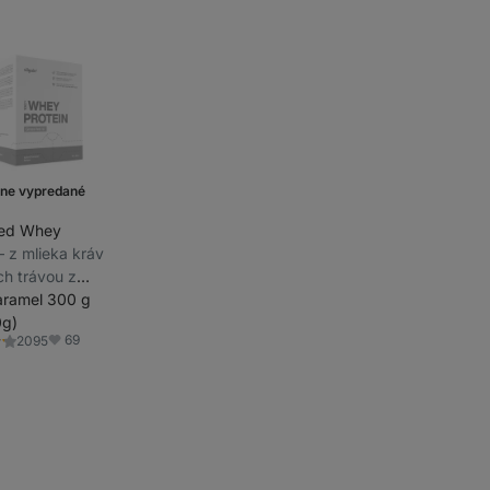
ne vypredané
Fed Whey
⁠–⁠ z mlieka kráv
h trávou z
ľných chovov,
aramel 300 g
stéviou,
0g)
69
2095
rovaný pri
ie
Obľúbené
 teplotách