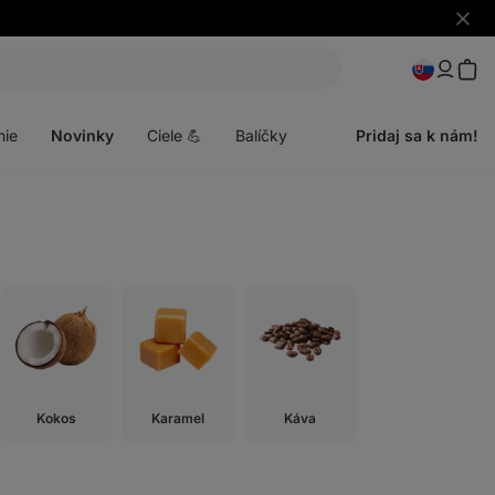
Skryť
upozo
Otvoriť
menu
nie
Novinky
Ciele 💪
Balíčky
Pridaj sa k nám!
Kokos
Karamel
Káva