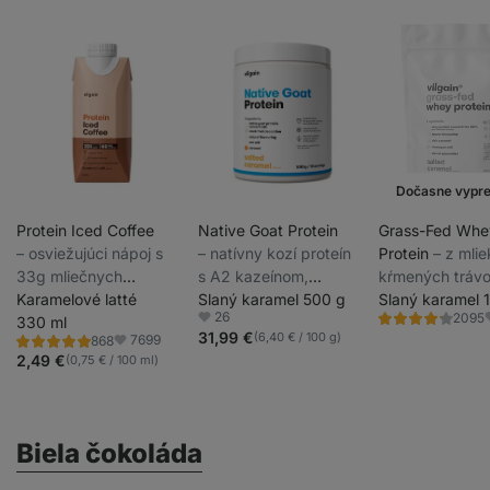
Dočasne vypr
Protein Iced Coffee
Native Goat Protein
Grass-Fed Whe
⁠–⁠ osviežujúci nápoj s
⁠–⁠ natívny kozí proteín
Protein
⁠–⁠ z mli
33g mliečnych
s A2 kazeínom,
kŕmených trávo
bielkovín, káva
Karamelové latté
pozvoľné vstrebávanie,
Slaný karamel 500 g
udržateľných c
Slaný karamel 
26
2095
Robusta s orieškovým
330 ml
jemne sladený monk
sladený stéviou
Hodnotenie
Obľúbené
4.3/5,
31,99 €
(6,40 € / 100 g)
7699
868
profilom, bez laktózy a
fruitom
ultrafiltrovaný p
Hodnotenie
Obľúbené
2095
4.8/5,
2,49 €
(0,75 € / 100 ml)
recenzií
konzervantov
nízkych teplot
868
recenzií
Biela čokoláda