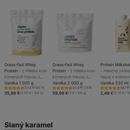
Grass-Fed Whey
Grass-Fed Whey
Protein Milksh
Protein
⁠–⁠ z mlieka kráv
Protein
⁠–⁠ z mlieka kráv
⁠–⁠ mliečny prot
kŕmených trávou z
kŕmených trávou z
nápoj s krémov
udržateľných chovov,
Vanilka 1 000 g
udržateľných chovov,
Vanilka 2 000 g
chuťou, 33 g bi
Vanilka 330 ml
8476
2416
3114
3114
967
sladený stéviou,
sladený stéviou,
na porciu, s ní
Hodnotenie
Hodnotenie
Hodnotenie
Obľúbené
Obľúbené
Ob
4.6/5,
4.6/5,
4.7/5,
35,99 €
59,99 €
2,49 €
(3,60 € / 100 g)
(3 € / 100 g)
(0,75 € / 1
ultrafiltrovaný pri
ultrafiltrovaný pri
obsahom laktó
3114
3114
967
recenzií
recenzií
recenzií
nízkych teplotách
nízkych teplotách
Slaný karamel