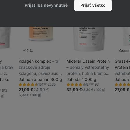
Prijať iba nevyhnutné
Prijať všetko
-12 %
Grass
y
Kolagén komplex
⁠–⁠ tri
Micellar Casein Protein
Grass-
eka kráv
značkové zdroje
⁠–⁠ pomaly vstrebateľný
Protein 
u z
kolagénu, osviežujúca
proteín, hutná krémová
vstrebat
hovov,
shake
príchuť, s biotínom na
Jahoda a banán 300 g
konzistencia, bez
Jahoda 1 000 g
doslade
Jahoda
2535
93
151
87
,
udržanie normálneho
umelých aróm a
minimom
Hodnotenie
Hodnotenie
Hodnoten
Obľúbené
Obľúbené
4.5/5,
4.2/5,
4.5/5,
21,99 €
24,99 €
32,99 €
27,99 €
(3,30 € / 100 g)
612
ri
stavu vlasov, slizníc a
sladidiel
bľúbené
151
87
229
(7,33 € / 100 g)
0 g)
recenzií
recenzií
recenzií
ách
pokožky, výživový
doplnok