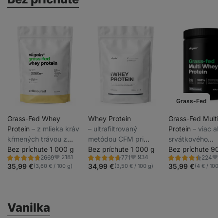
Grass-Fed
Grass-Fed Whey
Whey Protein
Grass-Fed Mult
Protein
⁠–⁠ z mlieka kráv
⁠–⁠ ultrafiltrovaný
Protein
⁠–⁠ viac
kŕmených trávou z
metódou CFM pri
srvátkového
udržateľných chovov,
Bez príchute 1 000 g
nízkych teplotách,
Bez príchute 1 000 g
koncentrátu, iz
Bez príchute 9
2181
934
2669
771
224
sladený stéviou,
vysoký obsah bielkovín
kazeínu, efektí
Hodnotenie
Hodnotenie
Hodnotenie
Obľúbené
Obľúbené
O
4.6/5,
4.7/5,
4.5/5,
35,99 €
34,99 €
35,99 €
(3,60 € / 100 g)
(3,50 € / 100 g)
(4 € / 10
ultrafiltrovaný pri
a BCAA, sladený
ihneď po tréning
2669
771
224
recenzií
recenzií
recenzií
nízkych teplotách
steviol-glykozidmi
dlhšom nedost
bielkovín, čisto
prírodné zložen
Vanilka
sladené stéviou