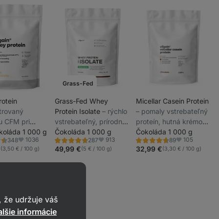
Grass-Fed
otein
Grass-Fed Whey
Micellar Casein Protein
iltrovaný
Protein Isolate
⁠–⁠ rýchlo
⁠–⁠ pomaly vstrebateľný
 CFM pri
vstrebateľný, prírodne
proteín, hutná krémová
_
 teplotách,
okoláda 1 000 g
dosladený proteín s
Čokoláda 1 000 g
konzistencia, bez
Čokoláda 1 000 g
_
1036
913
105
348
287
89
obsah bielkovín
minimom cukru a tuku
umelých aróm a
ie
Hodnotenie
Hodnotenie
Obľúbené
Obľúbené
Obľúbené
_
4.6/5,
4.6/5,
€
49,99 €
32,99 €
(3,50 € / 100 g)
(5 € / 100 g)
(3,30 € / 100 g)
 sladený
sladidiel
287
89
recenzií
recenzií
glykozidmi
 že udržuje váš
lšie informácie