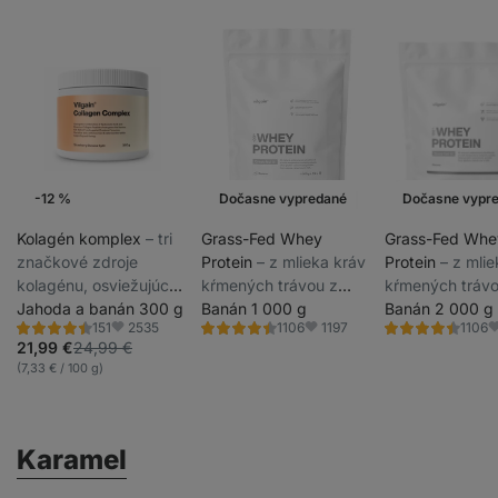
-12 %
Dočasne vypredané
Dočasne vypr
Kolagén komplex
⁠–⁠ tri
Grass-Fed Whey
Grass-Fed Whe
značkové zdroje
Protein
⁠–⁠ z mlieka kráv
Protein
⁠–⁠ z mli
kolagénu, osviežujúca
kŕmených trávou z
kŕmených trávo
príchuť, s biotínom na
Jahoda a banán 300 g
udržateľných chovov,
Banán 1 000 g
udržateľných c
Banán 2 000 g
2535
1197
151
1106
1106
udržanie normálneho
sladený stéviou,
sladený stéviou
Hodnotenie
Hodnotenie
Hodnotenie
Obľúbené
Obľúbené
O
4.5/5,
4.3/5,
4.3/5,
21,99 €
24,99 €
stavu vlasov, slizníc a
ultrafiltrovaný pri
ultrafiltrovaný p
151
1106
1106
(7,33 € / 100 g)
recenzií
recenzií
recenzií
pokožky, výživový
nízkych teplotách
nízkych teplot
doplnok
Karamel