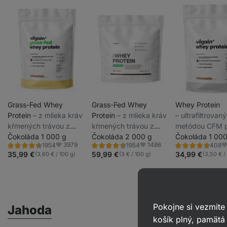
Grass-Fed Whey
Grass-Fed Whey
Whey Protein
Protein
⁠–⁠ z mlieka kráv
Protein
⁠–⁠ z mlieka kráv
⁠–⁠ ultrafiltrovaný
kŕmených trávou z
kŕmených trávou z
metódou CFM p
udržateľných chovov,
Čokoláda 1 000 g
udržateľných chovov,
Čokoláda 2 000 g
nízkych teplotá
Čokoláda 1 000
3979
1486
1954
1954
408
sladený stéviou,
sladený stéviou,
vysoký obsah b
Hodnotenie
Hodnotenie
Hodnotenie
Obľúbené
Obľúbené
O
4.4/5,
4.4/5,
4.6/5,
35,99 €
59,99 €
34,99 €
(3,60 € / 100 g)
(3 € / 100 g)
(3,50 € /
ultrafiltrovaný pri
ultrafiltrovaný pri
a BCAA, slade
1954
1954
408
recenzií
recenzií
recenzií
nízkych teplotách
nízkych teplotách
steviol-glykozi
Pokojne si vezmite
Jahoda
košík plný, pamätá 