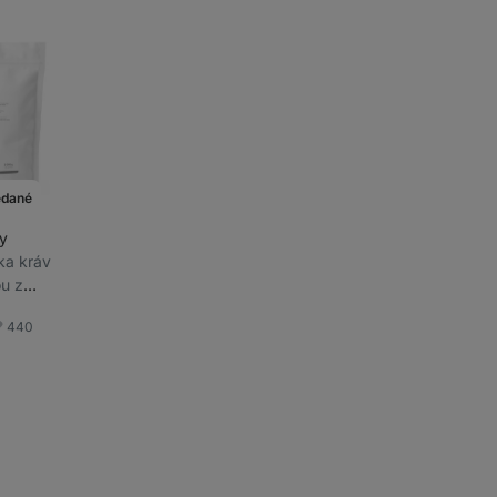
edané
y
eka kráv
u z
hovov,
440
,
bľúbené
ri
ách