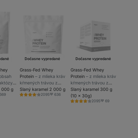
edané
Dočasne vypredané
Dočasne vypredané
Whey
Grass-Fed Whey
Grass-Fed Whey
 obsah
Protein
⁠–⁠ z mlieka kráv
Protein
⁠–⁠ z mlieka kráv
aktózy,
kŕmených trávou z
kŕmených trávou z
,
1 000 g
udržateľných chovov,
Slaný karamel 2 000 g
udržateľných chovov,
Slaný karamel 300 g
669
636
2095
za
sladený stéviou,
sladený stéviou,
(10 x 30g)
Hodnotenie
ľúbené
Obľúbené
4.3/5,
69
2095
ultrafiltrovaný pri
ultrafiltrovaný pri
Hodnotenie
Obľúbené
2095
4.3/5,
recenzií
nízkych teplotách
nízkych teplotách
2095
recenzií