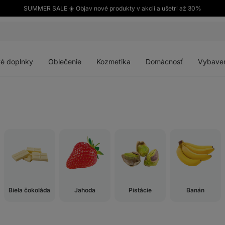
SUMMER SALE ☀️ Objav nové produkty v akcii a ušetri až 30%
Otvoriť
Otvoriť
Otvoriť
Otvoriť
menu
menu
menu
menu
é doplnky
Oblečenie
Kozmetika
Domácnosť
Vybave
Biela čokoláda
Jahoda
Pistácie
Banán