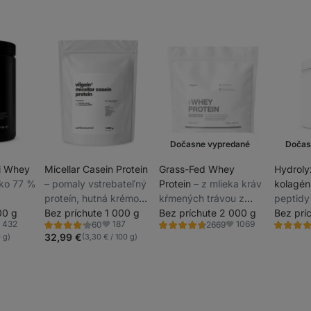
Dočasne vypredané
Dočas
i Whey
Micellar Casein Protein
Grass-Fed Whey
Hydroly
 ako 77 %
⁠–⁠ pomaly vstrebateľný
Protein
⁠–⁠ z mlieka kráv
kolagé
proteín, hutná krémová
kŕmených trávou z
peptidy
olátu a
00 g
konzistencia, bez
Bez príchute 1 000 g
udržateľných chovov,
Bez príchute 2 000 g
výživov
Bez prí
432
187
1069
60
2669
vne
umelých aróm a
sladený stéviou,
Hodnotenie
Hodnotenie
Hodnoten
bľúbené
Obľúbené
Obľúbené
4.3/5,
4.6/5,
4.8/5,
32,99 €
0 g)
(3,30 € / 100 g)
u aj pri
sladidiel
ultrafiltrovaný pri
60
2669
4
recenzií
recenzií
recenzie
atku
nízkych teplotách
ie,