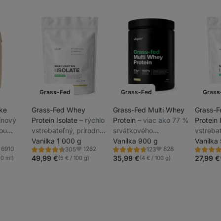
Grass-Fed
Grass-Fed
Grass
ake
Grass-Fed Whey
Grass-Fed Multi Whey
Grass-
eínový
Protein Isolate
⁠–⁠ rýchlo
Protein
⁠–⁠ viac ako 77 %
Protein 
ou
vstrebateľný, prírodne
srvátkového
vstrebat
elkovín
dosladený proteín s
Vanilka 1 000 g
koncentrátu, izolátu a
Vanilka 900 g
doslade
Vanilka
6910
1262
828
305
123
zkym
minimom cukru a tuku
kazeínu, efektívne
minimom
Hodnotenie
Hodnotenie
Hodnoten
ľúbené
Obľúbené
Obľúbené
4.5/5,
4.7/5,
4.5/5,
49,99 €
35,99 €
27,99 €
00 ml)
(5 € / 100 g)
(4 € / 100 g)
zy
ihneď po tréningu aj pri
305
123
305
recenzií
recenzií
recenzií
dlhšom nedostatku
bielkovín, čisto
prírodné zloženie,
sladené stéviou