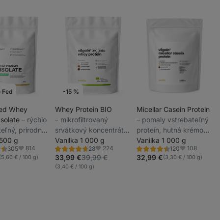
-Fed
-15 %
Akcie týždňa
Fed Whey
Whey Protein BIO
Micellar Casein Protein
Isolate
⁠–⁠ rýchlo
⁠–⁠ mikrofiltrovaný
⁠–⁠ pomaly vstrebateľný
eľný, prírodne
srvátkový koncentrát
proteín, hutná krémová
_
ný proteín s
 500 g
zo štyroch 100 %
Vanilka 1 000 g
konzistencia, bez
Vanilka 1 000 g
_
814
224
108
305
28
120
 cukru a tuku
prírodných surovín,
umelých aróm a
ie
Hodnotenie
Hodnotenie
Obľúbené
Obľúbené
Obľúbené
_
4.8/5,
4.4/5,
33,99 €
39,99 €
32,99 €
(5,60 € / 100 g)
(3,30 € / 100 g)
z BIO kravského mlieka
sladidiel
28
120
(3,40 € / 100 g)
recenzií
recenzií