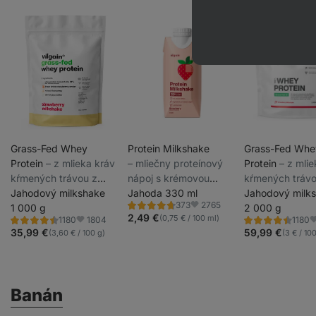
Grass-Fed Whey
Protein Milkshake
Grass-Fed Whe
Protein
⁠–⁠ z mlieka kráv
⁠–⁠ mliečny proteínový
Protein
⁠–⁠ z mli
kŕmených trávou z
nápoj s krémovou
kŕmených trávo
udržateľných chovov,
Jahodový milkshake
chuťou, 33 g bielkovín
Jahoda 330 ml
udržateľných c
Jahodový milk
2765
373
sladený stéviou,
1 000 g
na porciu, s nízkym
sladený stéviou
2 000 g
Hodnotenie
Obľúbené
4.6/5,
2,49 €
(0,75 € / 100 ml)
1804
1180
1180
ultrafiltrovaný pri
obsahom laktózy
ultrafiltrovaný p
Hodnotenie
Hodnotenie
Obľúbené
O
373
4.5/5,
4.5/5,
35,99 €
59,99 €
(3,60 € / 100 g)
(3 € / 10
recenzií
nízkych teplotách
nízkych teplot
1180
1180
recenzií
recenzií
Banán