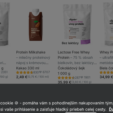
Bez laktózy
Protein Milkshake
Lactose Free Whey
Whey Pr
⁠–⁠ mliečny proteínový
Protein
⁠–⁠ 75 % obsah
⁠–⁠ ultraf
ri
nápoj s krémovou
bielkovín, bez laktózy,
metódou
ch,
 g
chuťou, 33 g bielkovín
Kakao 330 ml
sladený stéviou,
Čokoládový šejk
nízkych
Biela č
2351
6707
830
ielkovín
na porciu, s nízkym
ultrafiltrovaný za
1 000 g
vysoký 
Hodnotenie
Hodnoten
bľúbené
Obľúbené
4.7/5,
4.5/5,
2,49 €
34,99 
 100 g)
(0,75 € / 100 ml)
1901
287
ný
obsahom laktózy
nízkych teplôt
a BCAA,
Hodnotenie
Obľúbené
830
348
4.4/5,
35,99 €
(3,60 € / 100 g)
recenzií
recenzií
dmi
steviol-
287
recenzií
 cookie 🍪 - pomáha vám s pohodlnejším nakupovaním tým,
si vaše prihlásenie a zaisťuje hladký priebeh celej cesty.
Ďa