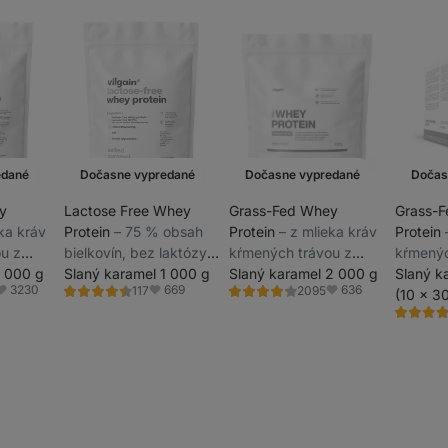
edané
Dočasne vypredané
Dočasne vypredané
Dočas
y
Lactose Free Whey
Grass-Fed Whey
Grass-
eka kráv
Protein
⁠–⁠ 75 % obsah
Protein
⁠–⁠ z mlieka kráv
Protein
u z
bielkovín, bez laktózy,
kŕmených trávou z
kŕmenýc
hovov,
1 000 g
sladený stéviou,
Slaný karamel 1 000 g
udržateľných chovov,
Slaný karamel 2 000 g
udržate
Slaný k
3230
669
636
117
2095
,
ultrafiltrovaný za
sladený stéviou,
sladený 
(10 x 3
Hodnotenie
Hodnotenie
Obľúbené
Obľúbené
Obľúbené
4.5/5,
4.3/5,
ri
nízkych teplôt
ultrafiltrovaný pri
ultrafilt
Hodnoten
117
2095
4.3/5,
recenzií
recenzií
ách
nízkych teplotách
nízkych
2095
recenzií