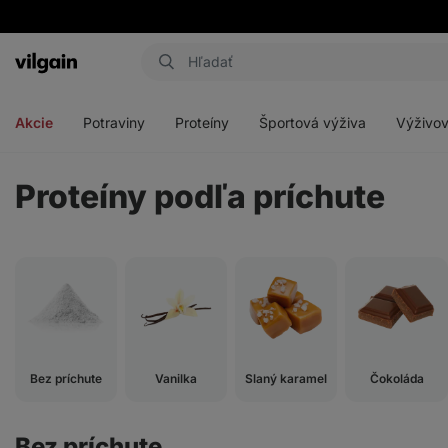
Eshop
Aktin
-
Otvoriť
Otvoriť
Otvoriť
Otvoriť
úvodná
menu
menu
menu
menu
strana
Akcie
Potraviny
Proteíny
Športová výživa
Výživov
Proteíny podľa príchute
Bez príchute
Vanilka
Slaný karamel
Čokoláda
Bez príchute