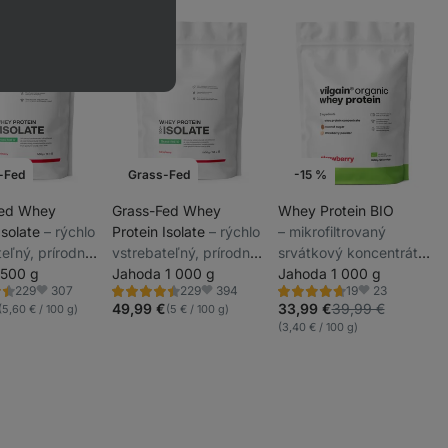
-Fed
Grass-Fed
-15 %
Akcie týždňa
Fed Whey
Grass-Fed Whey
Whey Protein BIO
Isolate
⁠–⁠ rýchlo
Protein Isolate
⁠–⁠ rýchlo
⁠–⁠ mikrofiltrovaný
Novinka
eľný, prírodne
vstrebateľný, prírodne
srvátkový koncentrát
_
ný proteín s
 500 g
dosladený proteín s
Jahoda 1 000 g
zo štyroch 100 %
Jahoda 1 000 g
_
307
394
23
229
229
19
 cukru a tuku
minimom cukru a tuku
prírodných surovín,
ie
Hodnotenie
Hodnotenie
Obľúbené
Obľúbené
Obľúbené
_
4.5/5,
4.6/5,
49,99 €
33,99 €
39,99 €
(5,60 € / 100 g)
(5 € / 100 g)
z BIO kravského mlieka
229
19
(3,40 € / 100 g)
recenzií
recenzií