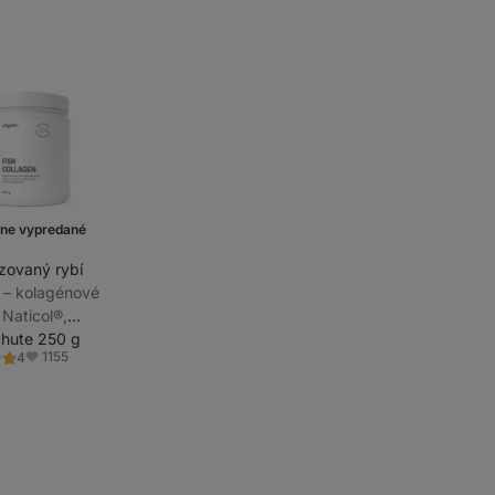
ne vypredané
zovaný rybí
n
⁠–⁠ kolagénové
 Naticol®,
ý doplnok
chute 250 g
1155
4
ie
Obľúbené