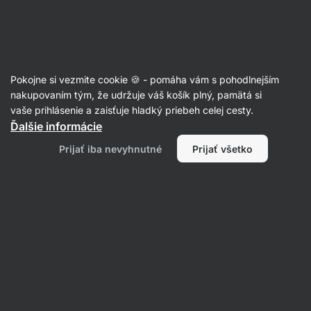
Eshop
Aktin
-
úvodná
strana
Proteíny
Pokojne si vezmite cookie 🍪 - pomáha vám s pohodlnejším
Srvátkové proteíny / Whey
nakupovaním tým, že udržuje váš košík plný, pamätá si
vaše prihlásenie a zaisťuje hladký priebeh celej cesty.
protein
Ďalšie informácie
Prijať iba nevyhnutné
Prijať všetko
Srvátkové
Srvátkové
koncentráty
izoláty
Filtrovať
1