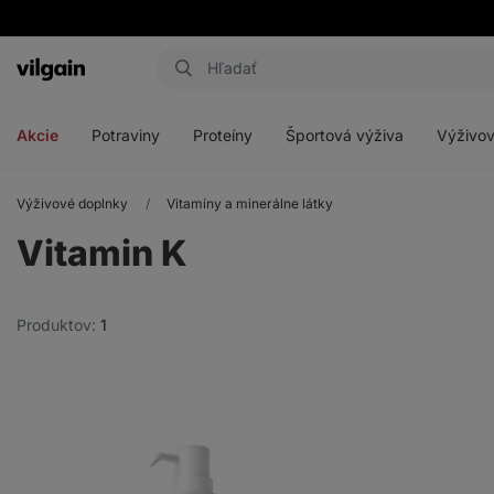
Eshop
Aktin
-
Otvoriť
Otvoriť
Otvoriť
Otvoriť
úvodná
menu
menu
menu
menu
strana
Akcie
Potraviny
Proteíny
Športová výživa
Výživov
Výživové doplnky
Vitamíny a minerálne látky
Vitamin K
Produktov:
1