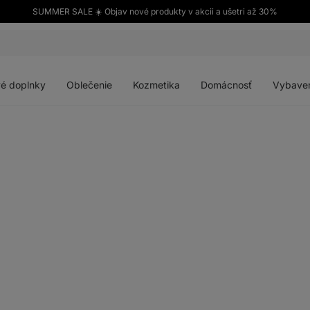
SUMMER SALE ☀️ Objav nové produkty v akcii a ušetri až 30%
Otvoriť
Otvoriť
Otvoriť
Otvoriť
menu
menu
menu
menu
é doplnky
Oblečenie
Kozmetika
Domácnosť
Vybave