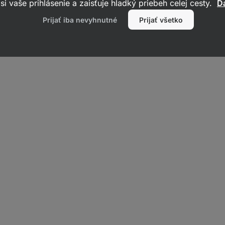
si vaše prihlásenie a zaisťuje hladký priebeh celej cesty.
Ďa
Prijať iba nevyhnutné
Prijať všetko