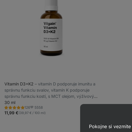
Vitamín D3+K2
⁠–⁠ vitamín D podporuje imunitu a
správnu funkciu svalov, vitamín K podporuje
správnu funkciu kostí, s MCT olejom, výživový
doplnok
30 ml
5558
126
Hodnotenie
Obľúbené
4.9/5,
11,99 €
(39,97 € / 100 ml)
126
recenzií
Pokojne si vezmite