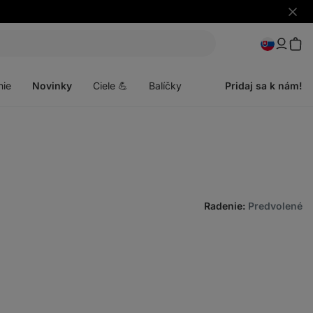
Skryť
upozo
Otvoriť
menu
nie
Novinky
Ciele 💪
Balíčky
Pridaj sa k nám!
Radenie
:
Predvolené