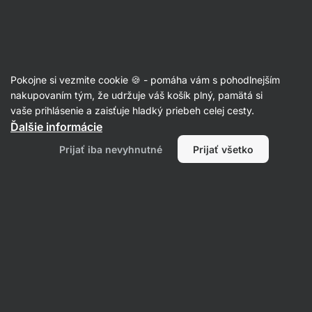
Eshop
Aktin
-
úvodná
strana
Športová výživa
Pokojne si vezmite cookie 🍪 - pomáha vám s pohodlnejším
Výživové doplnky na chudnutie
nakupovaním tým, že udržuje váš košík plný, pamätá si
vaše prihlásenie a zaisťuje hladký priebeh celej cesty.
Ďalšie informácie
Filtrovať
1
Prijať iba nevyhnutné
Prijať všetko
Vilgain
Vymazať všetky filtre
Produktov:
12
Radenie
:
Predvolené