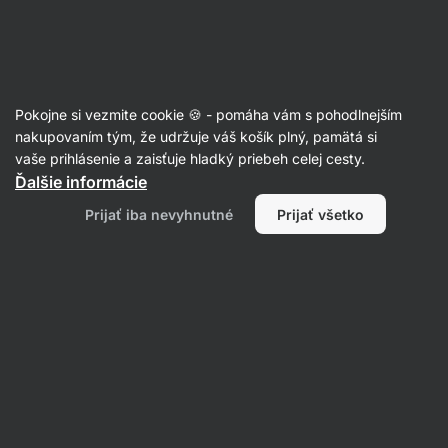
Eshop
Aktin
-
úvodná
strana
Články
Pokojne si vezmite cookie 🍪 - pomáha vám s pohodlnejším
Low impact cvičenie: šetrná a
nakupovaním tým, že udržuje váš košík plný, pamätá si
vaše prihlásenie a zaisťuje hladký priebeh celej cesty.
účinná cesta k posilneniu tela a
Ďalšie informácie
zlepšeniu kondície
Prijať iba nevyhnutné
Prijať všetko
Bc. Karolína Šimečková
25. 10. 2023
overil/a
Mgr. Kristýna Kovářová a PhDr. Barbora
Matějčková
Zdielať
Komentáre
4
9