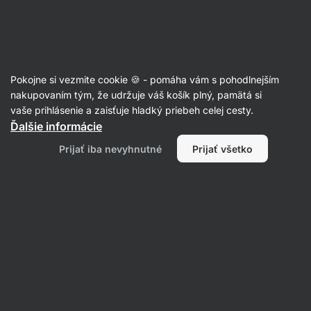
Eshop
Aktin
-
úvodná
strana
Články
Pokojne si vezmite cookie 🍪 - pomáha vám s pohodlnejším
Bežecká abeceda: štruktúrovaný
nakupovaním tým, že udržuje váš košík plný, pamätá si
vaše prihlásenie a zaisťuje hladký priebeh celej cesty.
tréning pre zlepšenie kondície a
Ďalšie informácie
výkonnosti
Prijať iba nevyhnutné
Prijať všetko
Bc. Karolína Šimečková
30. 05. 2023
overil/a
RNDr. Tomáš Novotný a Mgr. Kristýna Kovářová
Zdielať
Komentáre
3
8