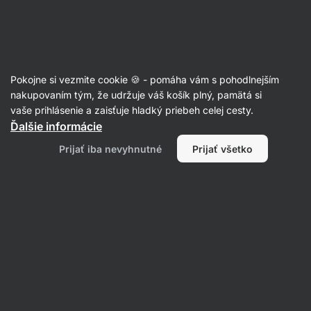
Eshop
Aktin
-
úvodná
strana
Články
Pokojne si vezmite cookie 🍪 - pomáha vám s pohodlnejším
Ako na zdravé vlasy? 8 potravín,
nakupovaním tým, že udržuje váš košík plný, pamätá si
vaše prihlásenie a zaisťuje hladký priebeh celej cesty.
ktoré by ste mali zaradiť do
Ďalšie informácie
jedálnička
Prijať iba nevyhnutné
Prijať všetko
RNDr. Tomáš Novotný
02. 07. 2023
overil/a
Mgr. Kristýna Kovářová
Zdielať
Komentáre
2
28