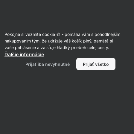
Eshop
Aktin
-
úvodná
strana
Články
Pokojne si vezmite cookie 🍪 - pomáha vám s pohodlnejším
Ako bojovať proti suchým rukám v
nakupovaním tým, že udržuje váš košík plný, pamätá si
vaše prihlásenie a zaisťuje hladký priebeh celej cesty.
zimných mesiacoch?
Ďalšie informácie
Bc. Karolína Šimečková
21. 12. 2023
Prijať iba nevyhnutné
Prijať všetko
overil/a
Mgr. Kristýna Kovářová a PhDr. Barbora
Matějčková
Zdielať
Komentáre
1
5