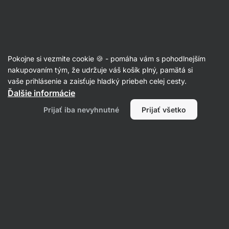
Eshop
Aktin
-
úvodná
strana
Články
Pokojne si vezmite cookie 🍪 - pomáha vám s pohodlnejším
Je cvičenie nalačno efektívnejšie?
nakupovaním tým, že udržuje váš košík plný, pamätá si
vaše prihlásenie a zaisťuje hladký priebeh celej cesty.
Bc. Karolína Šimečková
10. 02. 2024
Ďalšie informácie
overil/a
PhDr. Barbora Matějčková
Prijať iba nevyhnutné
Prijať všetko
Zdielať
Komentáre
7
16