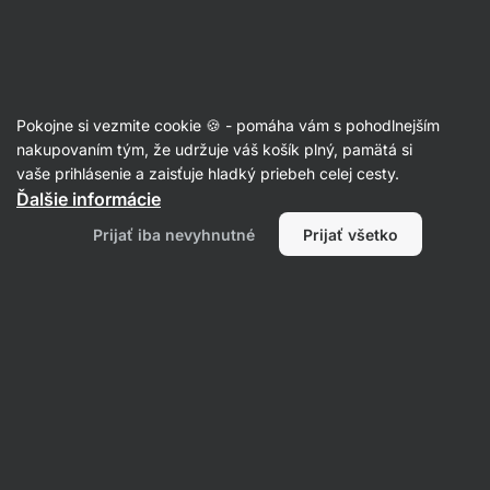
Eshop
Aktin
-
úvodná
strana
Chudnutie
Pokojne si vezmite cookie 🍪 - pomáha vám s pohodlnejším
nakupovaním tým, že udržuje váš košík plný, pamätá si
Filtrovať
1
vaše prihlásenie a zaisťuje hladký priebeh celej cesty.
Ďalšie informácie
Prijať iba nevyhnutné
Prijať všetko
Koľko bielkovín denne sa odporúča pre