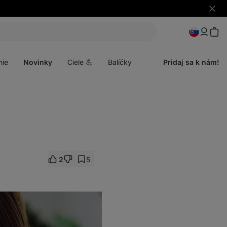
Skryť
upozo
Otvoriť
menu
nie
Novinky
Ciele 💪
Balíčky
Pridaj sa k nám!
2
5