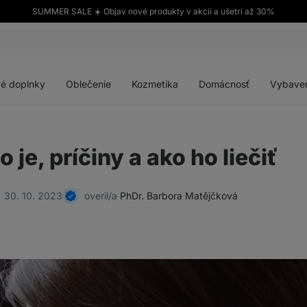
SUMMER SALE ☀️ Objav nové produkty v akcii a ušetri až 30%
Otvoriť
Otvoriť
Otvoriť
Otvoriť
menu
menu
menu
menu
é doplnky
Oblečenie
Kozmetika
Domácnosť
Vybave
o je, príčiny a ako ho liečiť
30. 10. 2023
overil/a
PhDr. Barbora Matějčková