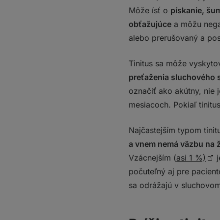
Môže ísť o
pískanie, šu
obťažujúce
a môžu negat
alebo prerušovaný a pos
Tinitus sa môže vyskyto
preťaženia sluchového
označiť ako akútny, nie 
mesiacoch. Pokiaľ tinitus
Najčastejším typom tinitu
a vnem nemá väzbu na ž
Vzácnejším (
asi 1 %)
j
počuteľný aj pre pacient
sa odrážajú v sluchovom