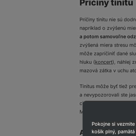
Príčiny tinitu
Príčiny tinitu nie sú do
napríklad o zvýšenú mie
a potom samovoľne odz
zvýšená miera stresu mô
môže zapríčiniť dané sl
hluku (
koncert
), náhlej 
mazová zátka v uchu at
Tinitus môže byť tiež pr
a nevypozorovali ste jas
cievneho systému, vysoký
Ménièrova choroba, ktor
Pokojne si vezmite
košík plný, pamätá 
Ako sa tinitus di