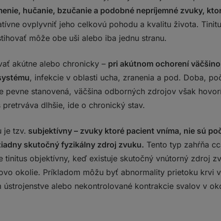
menie, hučanie, bzučanie a podobné nepríjemné zvuky, ktor
ívne ovplyvniť jeho celkovú pohodu a kvalitu života. Tinit
tihovať môže obe uši alebo iba jednu stranu.
vať akútne alebo chronicky –
pri akútnom ochorení väčšino
 systému
, infekcie v oblasti ucha, zranenia a pod. Doba, poč
je pevne stanovená, väčšina odborných zdrojov však hovorí
 pretrváva dlhšie, ide o chronický stav.
 je tzv.
subjektívny – zvuky ktoré pacient vníma, nie sú poč
iadny skutočný fyzikálny zdroj zvuku.
Tento typ zahŕňa cc
e tinitus objektívny, keď existuje skutočný vnútorný zdroj 
ovo okolie. Príkladom môžu byť abnormality prietoku krvi v
 ústrojenstve alebo nekontrolované kontrakcie svalov v oko