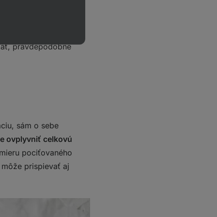
o objektívny alebo
í/vylúči možné príčiny
olať, pravdepodobne
áciu, sám o sebe
e ovplyvniť celkovú
 mieru pociťovaného
 môže prispievať aj