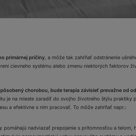
ho primárnej príčiny
, a môže tak zahŕňať odstránenie ušného
orení cievneho systému alebo zmenu niektorých faktorov živ
 spôsobený chorobou, bude terapia závisieť prevažne od od
itu je na mieste zaradiť do svojho životného štýlu praktik
su a efektívne s ním pracovať. To môže zahŕňať napr.:
a
:
pomáhajú nadviazať prepojenie s prítomnosťou a telom, 