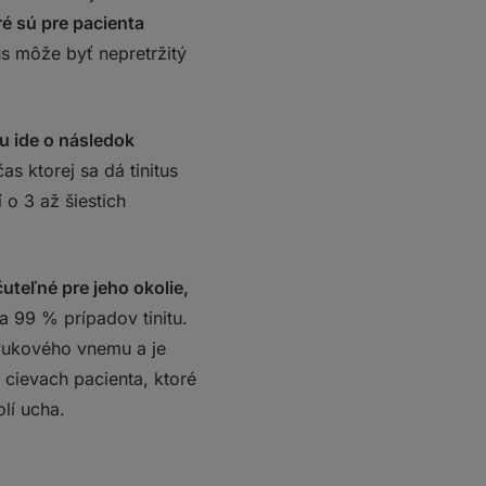
é sú pre pacienta
us môže byť nepretržitý
u ide o následok
as ktorej sa dá tinitus
 o 3 až šiestich
uteľné pre jeho okolie,
a 99 % prípadov tinitu.
zvukového vnemu a je
 cievach pacienta, ktoré
lí ucha.