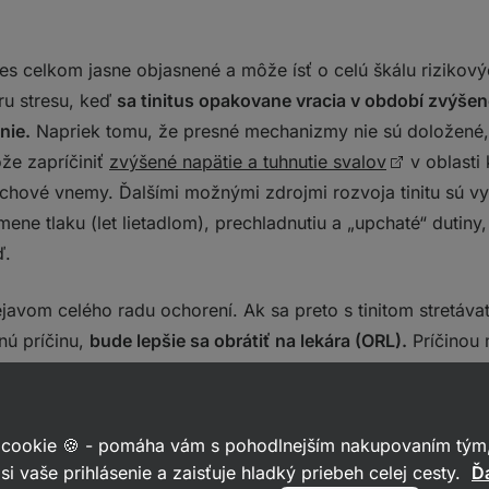
dnes celkom jasne objasnené a môže ísť o celú škálu rizikov
ru stresu, keď
sa tinitus opakovane vracia v období zvýše
nie.
Napriek tomu, že presné mechanizmy nie sú doložené,
že zapríčiniť
zvýšené napätie a tuhnutie svalov
v oblasti 
uchové vnemy. Ďalšími možnými zdrojmi rozvoja tinitu sú 
zmene tlaku (let lietadlom), prechladnutiu a „upchaté“ dutiny
ď.
ejavom celého radu ochorení. Ak sa preto s tinitom stretáv
nú príčinu,
bude lepšie sa obrátiť na lekára (ORL).
Príčinou 
 krvný tlak, roztrúsená skleróza, nádorové ochorenie v obl
á postihuje vnútorné ucho.
 cookie 🍪 - pomáha vám s pohodlnejším nakupovaním tým,
si vaše prihlásenie a zaisťuje hladký priebeh celej cesty.
Ďa
agnostikuje?