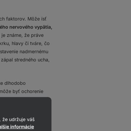
ých faktorov. Môže ísť
ného nervového vypätia,
 je známe, že práve
krku, hlavy či tváre, čo
vystavenie nadmernému
, zápal stredného ucha,
ate dlhodobo
môže byť ochorenie
asti hlavy alebo tzv.
 že udržuje váš
lšie informácie