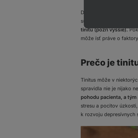
Diagnostika presnej príči
subjektívny typ tinitu, 
tinitu (pozri vyššie).
Poki
môže ísť práve o faktory
Prečo je tini
Tinitus môže v niektorý
spravidla nie je nijako
pohodu pacienta, a tým a
stresu a pocitov úzkost
k rozvoju depresívnych 