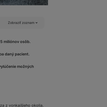
Zobraziť zoznam
5 miliónov osôb.
ba daný pacient.
é vylúčenie možných
dza z vonkajšieho okolia.