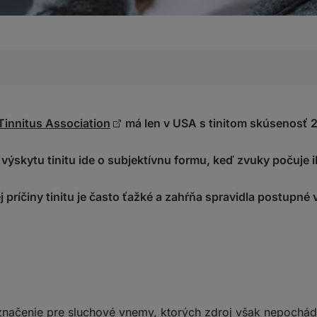
Tinnitus Association
má len v USA s tinitom skúsenosť 2
gnostikuje?
výskytu tinitu ide o subjektívnu formu, keď zvuky počuje i
lém?
j príčiny tinitu je často ťažké a zahŕňa spravidla postupn
chniky a cvičenia
te
v v oblasti krku a ramien
ov v okolí čela a spánkov
?
je označenie pre sluchové vnemy, ktorých zdroj však nepochá