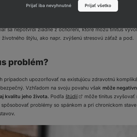
Prijať iba nevyhnutné
Prijať všetko
ny tinitu je spravidla obtiažna. Lekár spravidla určí, či ide 
potom vykoná sluchový test a ďalšie
vyšetrenie, ktoré potvrd
aľ sa nepotvrdí žiadne z ochorení, ktoré môžu tinitus vyv
 životného štýlu, ako napr. zvýšenú stresovú záťaž a pod.
tus problém?
ch prípadoch upozorňovať na existujúcu zdravotnú komplik
 nebezpečný. Vzhľadom na svoju povahu však
môže negatívn
j kvalitu jeho života.
Podľa
štúdií
môže tinitus zvyšovať
i, spôsobovať problémy so spánkom a pri chronickom stave
stavov.