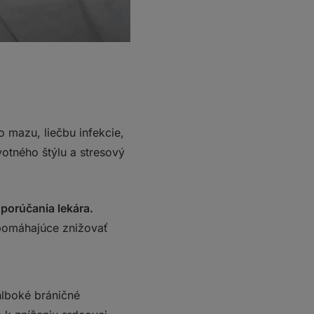
 mazu, liečbu infekcie,
otného štýlu a stresový
porúčania lekára.
y pomáhajúce znižovať
hlboké bráničné