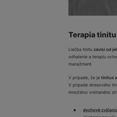
Terapia tinitu
Liečba tinitu
závisí od je
odhalenie a terapiu och
manažment.
V prípade, že je
tinitus
V prípade stresového tin
množstvo vnímaného stre
dychové cvičeni