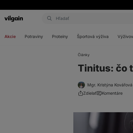
Eshop
Aktin
-
Otvoriť
Otvoriť
Otvoriť
Otvoriť
úvodná
menu
menu
menu
menu
strana
Akcie
Potraviny
Proteíny
Športová výživa
Výživov
Články
Tinitus: čo t
Mgr. Kristýna Kovářová
Zdielať
Komentáre