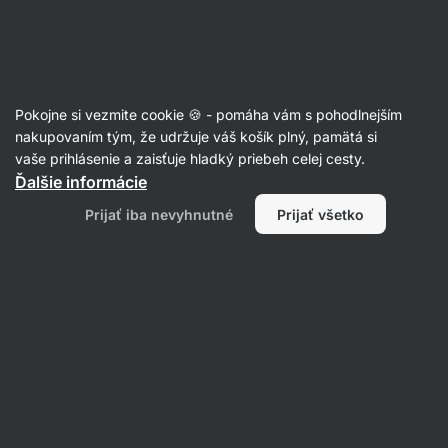
Eshop
Aktin
-
úvodná
strana
Články
Pokojne si vezmite cookie 🍪 - pomáha vám s pohodlnejším
Ako lepšie zvládať stres a byť v
nakupovaním tým, že udržuje váš košík plný, pamätá si
vaše prihlásenie a zaisťuje hladký priebeh celej cesty.
pohode?
Ďalšie informácie
Mgr. Kristýna Kovářová
01. 03. 2023
Prijať iba nevyhnutné
Prijať všetko
overil/a
RNDr. Tomáš Novotný
Zdielať
Komentáre
23
14