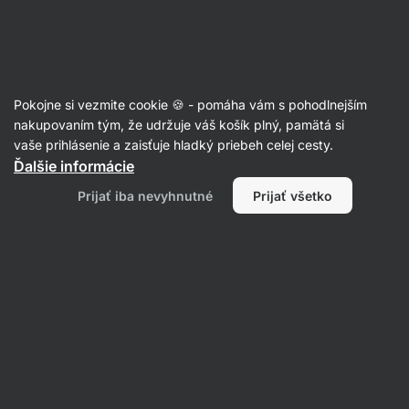
Eshop
Aktin
-
úvodná
strana
Články
Pokojne si vezmite cookie 🍪 - pomáha vám s pohodlnejším
Prokrastinácia: Ako s ňou konečne
nakupovaním tým, že udržuje váš košík plný, pamätá si
vaše prihlásenie a zaisťuje hladký priebeh celej cesty.
skoncovať a pracovať
Ďalšie informácie
efektívnejšie?
Prijať iba nevyhnutné
Prijať všetko
Mgr. Kristýna Kovářová
25. 07. 2023
Zdielať
Komentáre
4
27