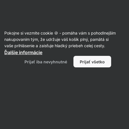
Eshop
Aktin
-
úvodná
strana
Články
Pokojne si vezmite cookie 🍪 - pomáha vám s pohodlnejším
Podkožný a viscerálny tuk: Ktorý je
nakupovaním tým, že udržuje váš košík plný, pamätá si
vaše prihlásenie a zaisťuje hladký priebeh celej cesty.
najviac nebezpečný?
Ďalšie informácie
RNDr. Tomáš Novotný
14. 03. 2023
Prijať iba nevyhnutné
Prijať všetko
Zdielať
Komentáre
3
13