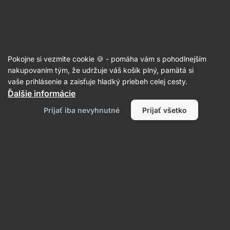
Eshop
Aktin
-
úvodná
strana
Články
Pokojne si vezmite cookie 🍪 - pomáha vám s pohodlnejším
Koľko energie obsahuje kilogram
nakupovaním tým, že udržuje váš košík plný, pamätá si
vaše prihlásenie a zaisťuje hladký priebeh celej cesty.
tuku a ako ho možno spáliť?
Ďalšie informácie
Petr Loskot
26. 10. 2022
Prijať iba nevyhnutné
Prijať všetko
Zdielať
Komentáre
7
48
25