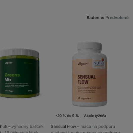
Radenie
:
Predvolené
-20 % do 9.8.
Akcie týždňa
chutí
⁠–⁠ výhodný balíček
Sensual Flow
⁠–⁠ maca na podporu
tí, 13 účinných látok
plodnosti, muira puama na podporu