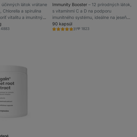
13 účinných látok vrátane
Immunity Booster
⁠–⁠ 12 prírodných látok,
 Chlorella a spirulina
s vitamínmi C a D na podporu
iť vitalitu a imunitný
imunitného systému, ideálne na jeseň
vý doplnok
g
alebo v období zníženej imunity,
90 kapsúl
4883
1823
31
výživový doplnok
Hodnotenie
ľúbené
Obľúbené
4.9/5,
31
recenzií
edané