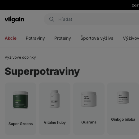
zos
Eshop
Aktin
-
Otvoriť
Otvoriť
Otvoriť
Otvoriť
úvodná
menu
menu
menu
menu
strana
Akcie
Potraviny
Proteíny
Športová výživa
Výživov
Výživové doplnky
Superpotraviny
Ginkgo biloba
Guarana
Vitálne huby
Super Greens