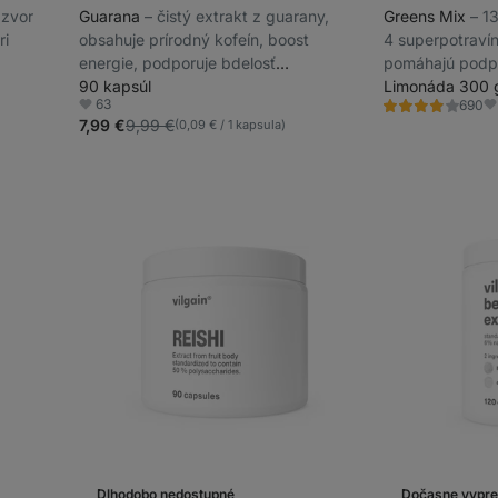
ázvor
Guarana
⁠–⁠ čistý extrakt z guarany,
Greens Mix
⁠–⁠ 
ri
obsahuje prírodný kofeín, boost
4 superpotravín,
energie, podporuje bdelosť
pomáhajú podpor
a sústredenie
90 kapsúl
systém, výživo
Limonáda 300 
63
690
Hodnotenie
Obľúbené
Ob
3.9/5,
7,99 €
9,99 €
(0,09 € / 1 kapsula)
690
recenzií
Dlhodobo nedostupné
Dočasne vypr