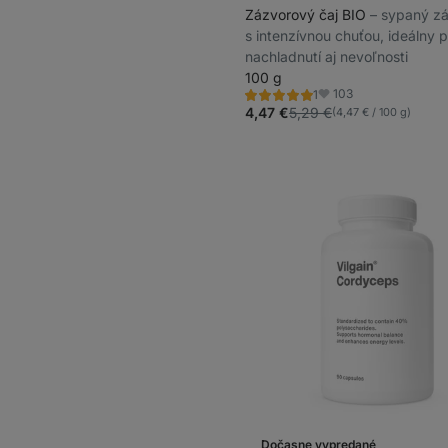
Zázvorový čaj BIO
⁠–⁠ sypaný z
s intenzívnou chuťou, ideálny p
nachladnutí aj nevoľnosti
100 g
103
1
Hodnotenie
Obľúbené
5.0/5,
4,47 €
5,29 €
(4,47 € / 100 g)
1
recenzia
Dočasne vypredané