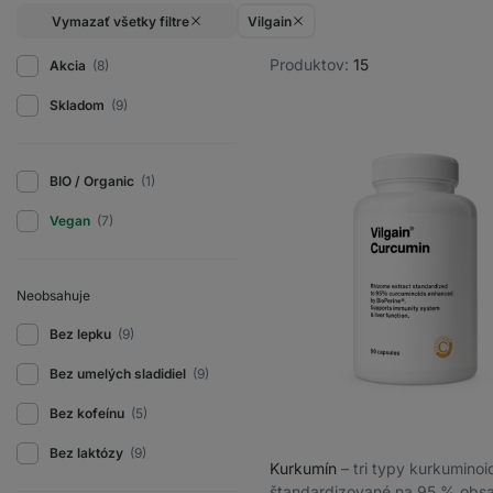
Vymazať všetky filtre
Vilgain
Produktov:
15
Akcia
(8)
Skladom
(9)
BIO / Organic
(1)
Vegan
(7)
Neobsahuje
Bez lepku
(9)
Bez umelých sladidiel
(9)
Bez kofeínu
(5)
Bez laktózy
(9)
Kurkumín
⁠–⁠ tri typy kurkumino
štandardizované na 95 % obs