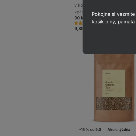
v koncentrovanom 30% extrak
výživový doplnok
Pokojne si vezmite
90 kapsúl
košík plný, pamätá 
609
7
Hodnotenie
Obľúbené
4.6/5,
9,89 €
10,99 €
(0,11 € / 1 kapsula)
7
recenzií
-15 % do 9.8.
Akcie týždňa