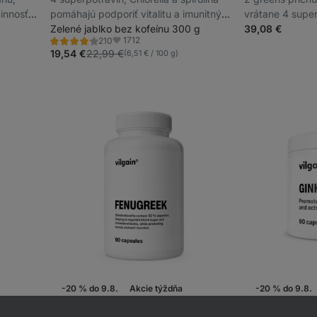
innosť
pomáhajú podporiť vitalitu a imunitný
vrátane 4 super
systém, výživový doplnok
Zelené jablko bez kofeínu 300 g
imunitné aj tráv
39,08 €
1712
210
Hodnotenie
Obľúbené
4.2/5,
19,54 €
22,99 €
(6,51 € / 100 g)
210
recenzií
-20 % do 9.8.
Akcie týždňa
-20 % do 9.8.
Senovka grécka
⁠–⁠ rastlinný extrakt s 50
Ginkgo Biloba
⁠