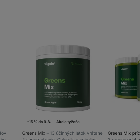
-15 % do 9.8.
Akcie týždňa
idov
Greens Mix
⁠–⁠ 13 účinných látok vrátane
Greens Mix prí
ahu,
4 superpotravín, Chlorella a spirulina
2 greens príchu