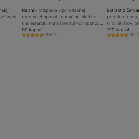
alájí,
Reishi
⁠–⁠ prispieva k prirodzenej
Extrakt z červe
výživový
obranyschopnosti, normálnej hladine
prírodná forma
cholesterolu, normálnej funkcii obehovej
6 % nitrátov, p
sústavy, extrakt s 50 % obsahom
90 kapsúl
dusnatého
120 kapsúl
825
1
9
2
účinných polysacharidov, Výživový
Hodnotenie
Hodnotenie
Obľúbené
Obľú
4.8/5,
5.0/5,
doplnok
9
2
recenzií
recenzie