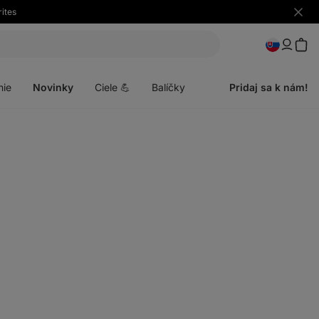
ites
Skryť
upozo
Otvoriť
menu
nie
Novinky
Ciele 💪
Balíčky
Pridaj sa k nám!