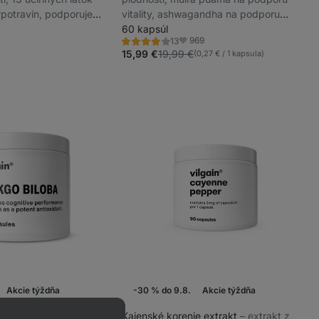
potravín, podporuje
vitality, ashwagandha na podporu
iace funkcie
duševnej pohody, výživový doplnok
60 kapsúl
969
13
Hodnotenie
Obľúbené
3.9/5,
15,99 €
19,99 €
(0,27 € / 1 kapsula)
13
recenzií
Akcie týždňa
-30 % do 9.8.
Akcie týždňa
–⁠ podpora pamäti,
Kajenské korenie extrakt
⁠–⁠ extrakt z