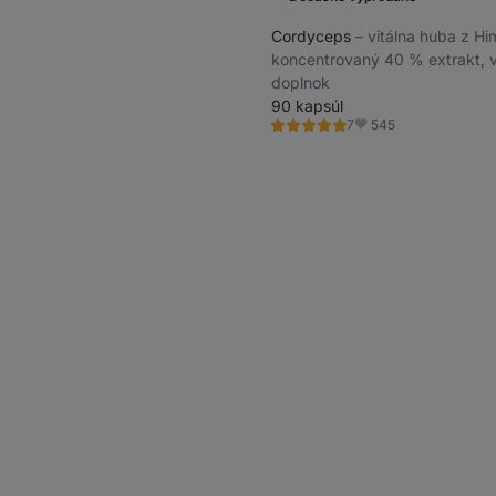
Cordyceps
⁠–⁠ vitálna huba z Him
koncentrovaný 40 % extrakt, 
doplnok
90 kapsúl
545
7
Hodnotenie
Obľúbené
5.0/5,
7
recenzií