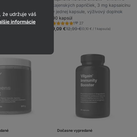
duševnej rovnováhy,
kajenských papričiek, 3 mg kapsaicínu
rakt z listov ginka
v jednej kapsule, výživový doplnok
 že udržuje váš
 výživový doplnok
90 kapsúl
lšie informácie
09
27
1
Hodnotenie
úbené
Obľúbené
5.0/5,
9,09 €
12,99 €
0,12 € / 1 kapsula)
(0,10 € / 1 kapsula)
1
recenzia
edané
Dočasne vypredané