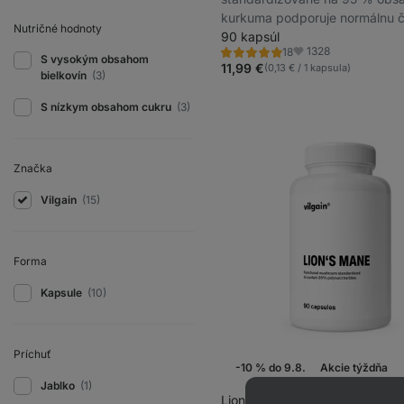
kurkuma podporuje normálnu č
Nutričné ​​hodnoty
pečene, výživový doplnok
90 kapsúl
1328
18
Hodnotenie
Obľúbené
S vysokým obsahom
4.9/5,
11,99 €
(0,13 € / 1 kapsula)
bielkovín
(3)
18
recenzií
S nízkym obsahom cukru
(3)
Značka
Vilgain
(15)
Forma
Kapsule
(10)
Príchuť
-10 % do 9.8.
Akcie týždňa
Jablko
(1)
Lion's Mane
⁠–⁠ vitálna huba