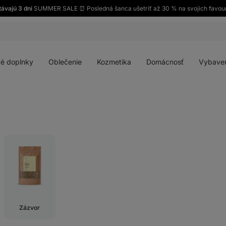
távajú 3 dni
SUMMER SALE ⏰ Posledná šanca ušetriť až 30 % na svojich favour
Otvoriť
Otvoriť
Otvoriť
Otvoriť
menu
menu
menu
menu
é doplnky
Oblečenie
Kozmetika
Domácnosť
Vybave
Zázvor