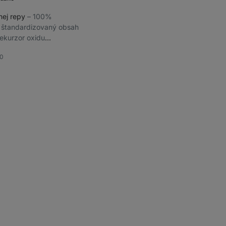
nej repy
⁠–⁠ 100%
, štandardizovaný obsah
rekurzor oxidu
80
bené