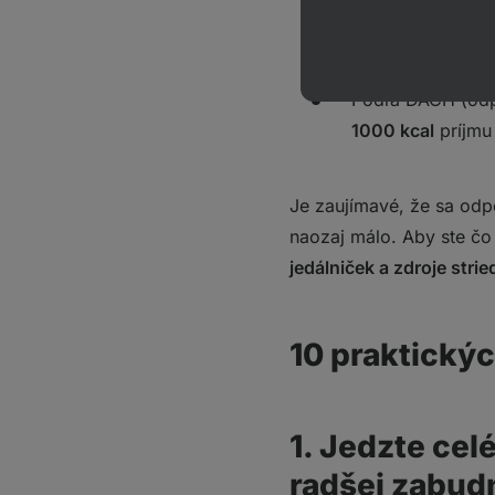
EFSA (Európsky 
Podľa DACH (odp
1000 kcal
príjmu
Je zaujímavé, že sa odp
naozaj málo. Aby ste čo 
jedálniček a zdroje strie
10 praktickýc
1. Jedzte cel
radšej zabud