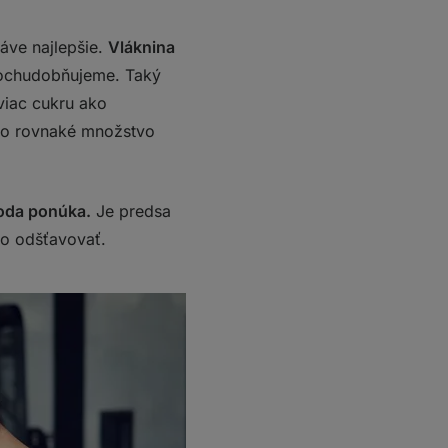
ráve najlepšie.
Vláknina
 ochudobňujeme. Taký
 viac cukru ako
ž to rovnaké množstvo
roda ponúka.
Je predsa
ho odšťavovať.