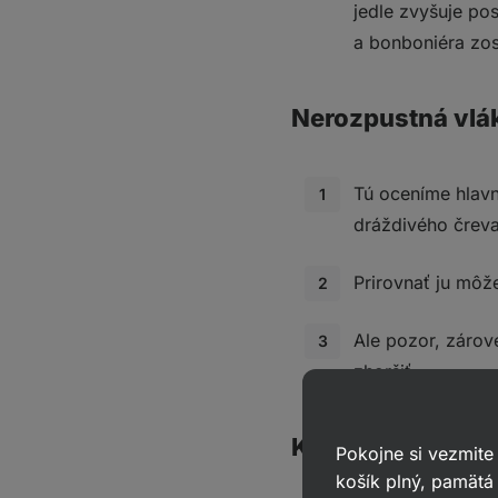
jedle zvyšuje po
a bonboniéra zos
Nerozpustná vlá
Tú oceníme hlav
dráždivého čreva
Prirovnať ju môž
Ale pozor, zárov
zhoršiť.
Koľko vlákniny b
Pokojne si vezmite
košík plný, pamätá 