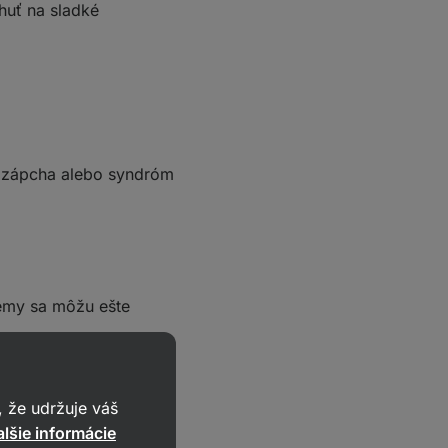
huť na sladké
. zápcha alebo syndróm
lémy sa môžu ešte
 že udržuje váš
lšie informácie