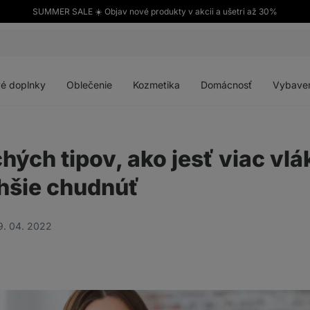
SUMMER SALE ☀️ Objav nové produkty v akcii a ušetri až 30%
Otvoriť
Otvoriť
Otvoriť
Otvoriť
menu
menu
menu
menu
é doplnky
Oblečenie
Kozmetika
Domácnosť
Vybave
hých tipov, ako jesť viac vlá
ahšie chudnúť
9. 04. 2022