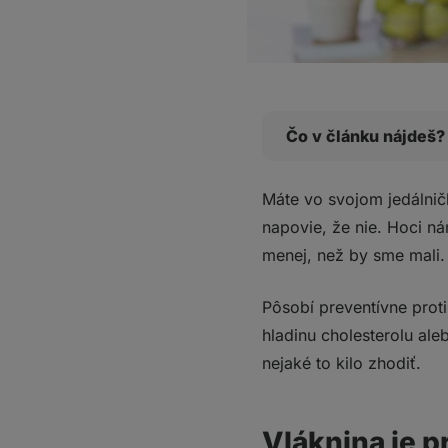
Čo v článku nájdeš?
Vláknina je pre naše
Máte vo svojom jedálni
Rozpustná vláknin
napovie, že nie. Hoci ná
Nerozpustná vlákn
menej, než by sme mali.
Koľko vlákniny by 
10 praktických tipov,
Pôsobí preventívne prot
1. Jedzte celé ovoci
hladinu cholesterolu ale
2. Nezabúdajte na st
nejaké to kilo zhodiť.
3. Nešúpte zemiaky, 
4. Vyberajte celozrnn
5. Pečte z celozrnne
Vláknina je p