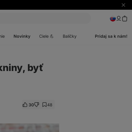
Skryť
upozo
Otvoriť
menu
nie
Novinky
Ciele 💪
Balíčky
Pridaj sa k nám!
kniny, byť
30
48