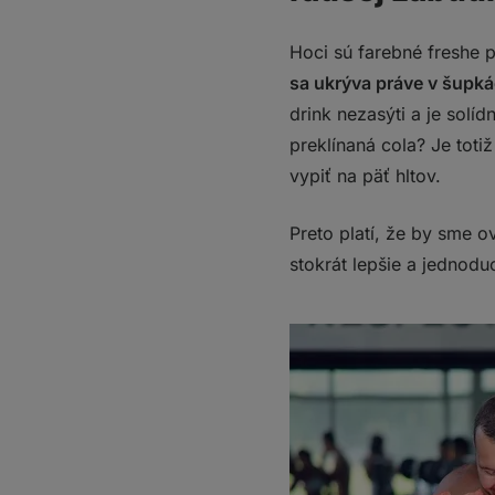
Hoci sú farebné freshe p
sa ukrýva práve v šupká
drink nezasýti a je solí
preklínaná cola? Je toti
vypiť na päť hltov.
Preto platí, že by sme o
stokrát lepšie a jednod