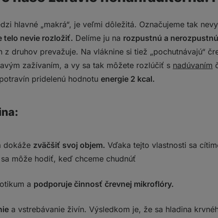
edál oriešky a semienka
 každému zo svojich jedál a zjedzte ju ako prvú
dzi hlavné „makrá“, je veľmi dôležitá. Označujeme tak nevy
koch
kninu v každom jedle
 telo nevie rozložiť.
Delíme ju na
rozpustnú a nerozpustnú
avín a zaujímajte sa o zloženie
n z druhov prevažuje. Na vláknine si tiež „pochutnávajú“ čr
iny:
vým zažívaním, a vy sa tak môžete rozlúčiť s
nadúvaním
nička konkrétne potraviny?
potravín pridelenú hodnotu
energie 2 kcal.
?
ina:
a dokáže
zväčšiť svoj objem.
Vďaka tejto vlastnosti sa cítim
 sa môže hodiť, keď chceme chudnúť
iotikum a
podporuje činnosť črevnej mikroflóry.
nie
a vstrebávanie živín. Výsledkom je, že sa hladina krvné