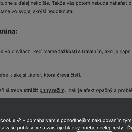
stupne a ďalej nekolíše. Takže vás potom nebude naháňať c
tane vo svojej skrýši nedotknutá.
knina:
ne vo chvíľach, keď máme
ťažkosti s trávením,
ako je napr
.
eme k akejsi „kefe“, ktorá
črevá čistí.
eň si treba
strážiť
pitný režim,
inak je efekt opačný a prob
y sme ideálne mali jesť?
 cookie 🍪 - pomáha vám s pohodlnejším nakupovaním tým,
si vaše prihlásenie a zaisťuje hladký priebeh celej cesty.
Ďa