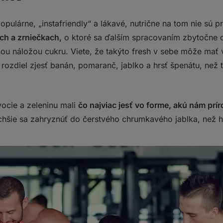
opulárne, „instafriendly“ a lákavé, nutrične na tom nie sú p
ch a zrniečkach,
o ktoré sa ďalším spracovaním zbytočne
dnou náložou cukru. Viete, že takýto fresh v sebe môže mať
ž rozdiel zjesť banán, pomaranč, jablko a hrsť špenátu, ne
vocie a zeleninu mali
čo najviac jesť vo forme, akú nám prí
uchšie sa zahryznúť do čerstvého chrumkavého jablka, než 