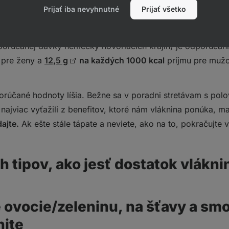
Prijať iba nevyhnutné
Prijať všetko
úrad pre bezpečnosť potravín) odporúča
30 g vlákniny/deň
orúčanej dávky nemecky hovoriacich krajín) je odporúčan
 pre ženy a
12,5 g
na každých 1000 kcal
príjmu pre mužo
orúčané hodnoty líšia. Bežne sa v poradni stretávam s pol
najviac vyťažili z benefitov, ktoré nám vláknina ponúka, m
dajte.
Ak ešte stále tápate a neviete, ako na to, pokračujte v 
h tipov, ako jesť dostatok vlákni
é ovocie/zeleninu, na šťavy a sm
nite