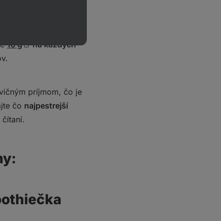
.
ie
16 g
na každých
v.
ovičným príjmom, čo je
ajte čo
najpestrejší
čítaní.
ny:
oothiečka