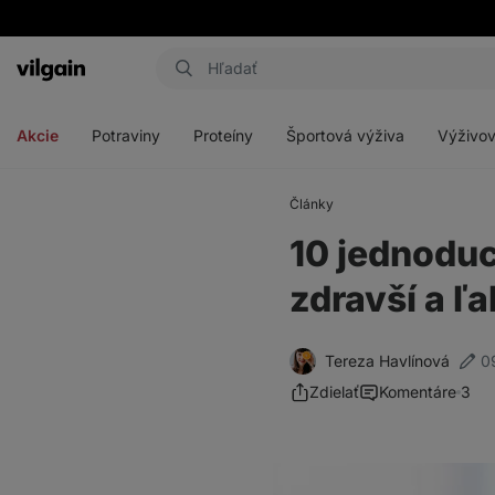
Eshop
Aktin
-
Otvoriť
Otvoriť
Otvoriť
Otvoriť
úvodná
menu
menu
menu
menu
strana
Akcie
Potraviny
Proteíny
Športová výživa
Výživov
Články
10 jednoduc
zdravší a ľ
Tereza Havlínová
0
Zdielať
Komentáre
3