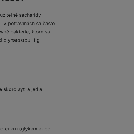
užiteľné sacharidy
.
V potravinách sa často
evné baktérie, ktoré sa
či
plynatosťou
. 1 g
e skoro sýti a jedla
ho cukru (glykémie) po