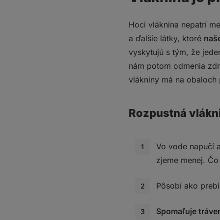
6. Zakomponujte do j
7. Jedzte zeleninu ku
Hoci vláknina nepatrí me
8. Siahnite po dopln
9. Snažte sa mať vlá
a ďalšie látky, ktoré
naše
10. Čítajte obaly potr
vyskytujú s tým, že jede
Top 10 zdrojov vlákn
nám potom odmenia zdra
Ako zaradiť do jedál
vlákniny má na obaloch 
Čo si z toho odniesť
Rozpustná vlákn
Vo vode napučí 
zjeme menej. Čo
Pôsobí ako preb
Spomaľuje tráve