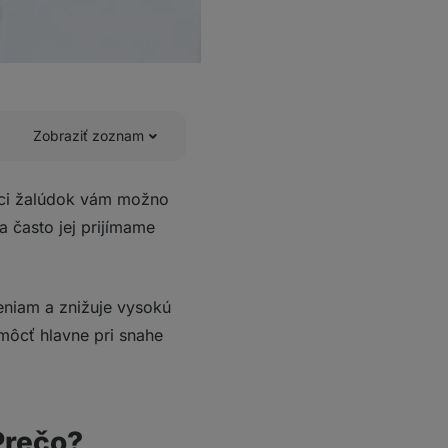
Zobraziť zoznam
úci žalúdok vám možno
a často jej prijímame
eniam a znižuje vysokú
omôcť hlavne pri snahe
Prečo?