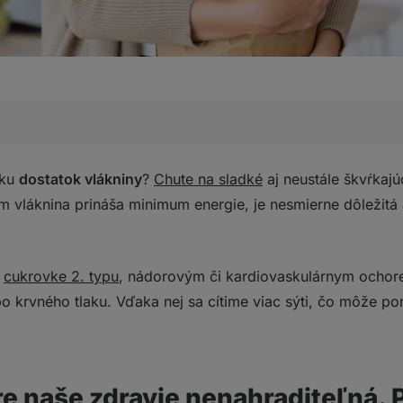
 zdravie nenahraditeľná. Prečo?
čku
dostatok vlákniny
?
Chute na sladké
aj neustále škvŕkaj
a:
m vláknina prináša minimum energie, je nesmierne dôležitá 
ina:
sme ideálne mali jesť?
 ako jesť dostatok vlákniny:
i
cukrovke 2. typu
, nádorovým či kardiovaskulárnym ochor
e/zeleninu, na šťavy a smoothiečka radšej zabudnite
bo krvného tlaku. Vďaka nej sa cítime viac sýti, čo môže p
rukoviny
jablká ani uhorky
é varianty sacharidových príloh. Skúste aj tie netradičné
j múky
re naše zdravie nenahraditeľná. 