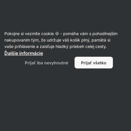
Eshop
Aktin
-
úvodná
strana
Články
Pokojne si vezmite cookie 🍪 - pomáha vám s pohodlnejším
15 letných receptov (takmer) bez
nakupovaním tým, že udržuje váš košík plný, pamätá si
vaše prihlásenie a zaisťuje hladký priebeh celej cesty.
varenia
Ďalšie informácie
Mgr. Kristýna Kovářová
29. 07. 2024
Prijať iba nevyhnutné
Prijať všetko
Zdielať
Komentáre
2
14