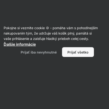
Eshop
Aktin
-
úvodná
strana
Články
Pokojne si vezmite cookie 🍪 - pomáha vám s pohodlnejším
10 potravín plných cukru, kvôli
nakupovaním tým, že udržuje váš košík plný, pamätá si
vaše prihlásenie a zaisťuje hladký priebeh celej cesty.
ktorým nechudneš
Ďalšie informácie
Tereza Havlínová
07. 02. 2022
Prijať iba nevyhnutné
Prijať všetko
Zdielať
Komentáre
3
29
28