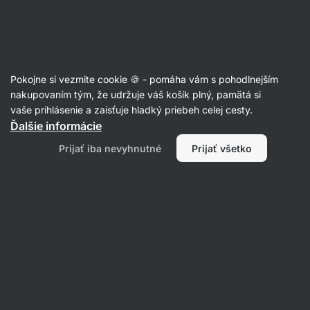
Eshop
Aktin
-
úvodná
strana
Články
Pokojne si vezmite cookie 🍪 - pomáha vám s pohodlnejším
Ako vybrať kvalitnú a zdravú
nakupovaním tým, že udržuje váš košík plný, pamätá si
vaše prihlásenie a zaisťuje hladký priebeh celej cesty.
granolu?
Ďalšie informácie
Markéta Blahunková
17. 09. 2021
Prijať iba nevyhnutné
Prijať všetko
Zdielať
Komentáre
8