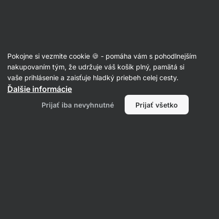
Eshop
Aktin
-
úvodná
strana
Články
Pokojne si vezmite cookie 🍪 - pomáha vám s pohodlnejším
Sú džúsy a smoothies tajná
nakupovaním tým, že udržuje váš košík plný, pamätá si
vaše prihlásenie a zaisťuje hladký priebeh celej cesty.
prekážka v chudnutí?
Ďalšie informácie
Zuzana Gáliková
30. 05. 2022
Prijať iba nevyhnutné
Prijať všetko
Zdielať
Komentáre
1
4
6