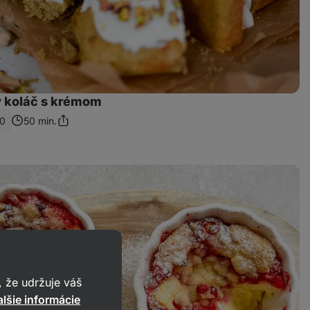
ý koláč s krémom
0
50 min.
Zdieľať
odkaz
 že udržuje váš
lšie informácie