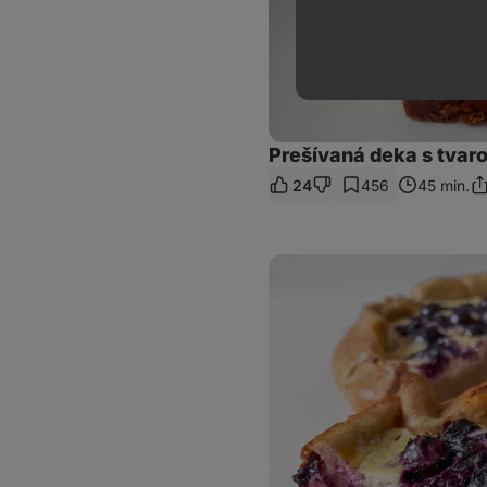
Prešívaná deka s tva
24
456
45 min.
Zd
od
Čučoriedková
galetka
s
tvarohom