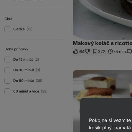
Chuť
Sladká
(12)
Makový koláč s ricot
Doba prípravy
64
372
75 min.
Ko
Do 15 minút
(2)
Do 30 minút
(3)
Prešívaná
deka
Do 60 minút
(39)
s
tvarohom
a
60 minut a více
(23)
pudingom
Pokojne si vezmite
košík plný, pamätá 