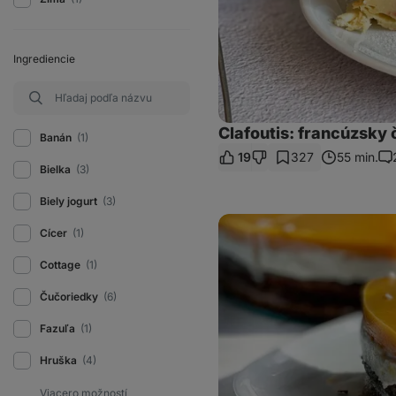
Ingrediencie
Clafoutis: francúzsky
Banán
(1)
19
327
55 min.
Ko
Bielka
(3)
Biely jogurt
(3)
Makový
Cícer
(1)
koláč
s
ricottou
Cottage
(1)
a
mangovým
Čučoriedky
(6)
želé
Fazuľa
(1)
Hruška
(4)