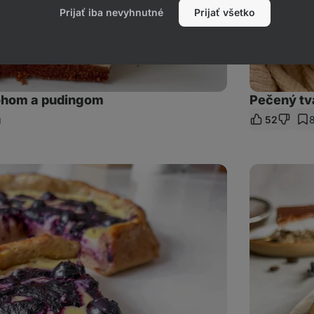
Prijať iba nevyhnutné
Prijať všetko
rohom a pudingom
Pečený tv
52
ieľať
kaz
Rýchle
ovsené
tiramisu
na
plech