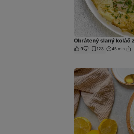
Obrátený slaný koláč z
9
123
45 min.
Zdie
odk
Osviežujúcí
citrónový
koláč
s
tvarohom