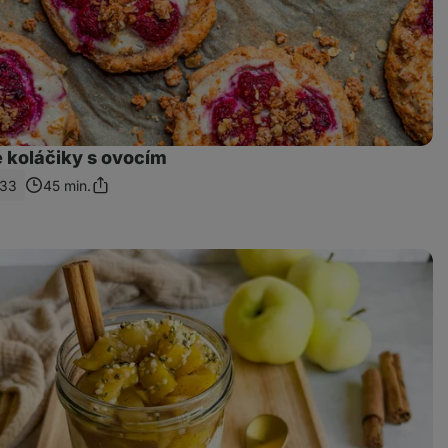
 koláčiky s ovocím
33
45 min.
Zdieľať
odkaz