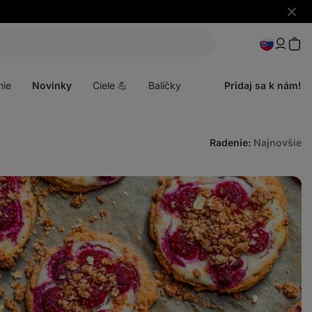
Skryť
upozo
Otvoriť
menu
nie
Novinky
Ciele 💪
Balíčky
Pridaj sa k nám!
Radenie
:
Najnovšie