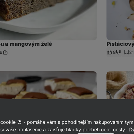
tou a mangovým želé
Pistáciov
6
8
21
Zdieľať
mentáre
odkaz
Pečený
tvaroh
s
lesným
ovocím
 cookie 🍪 - pomáha vám s pohodlnejším nakupovaním tým,
si vaše prihlásenie a zaisťuje hladký priebeh celej cesty.
Ďa