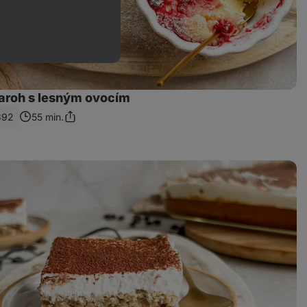
aroh s lesným ovocím
892
55 min.
Zdieľať
odkaz