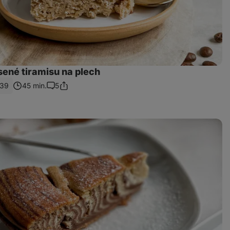
sené tiramisu na plech
39
45 min.
5
Zdieľať
Komentáre
odkaz