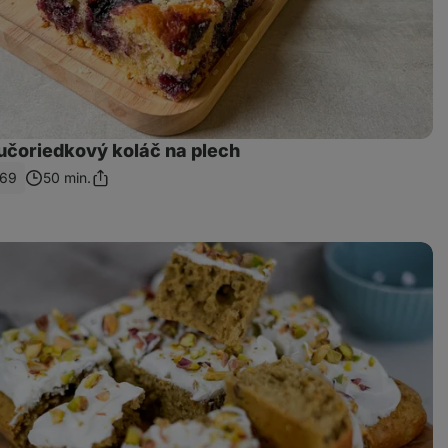
učoriedkový koláč na plech
69
50 min.
Zdieľať
odkaz