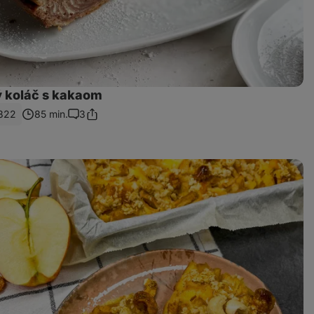
 koláč s kakaom
822
85 min.
3
Zdieľať
Komentáre
odkaz