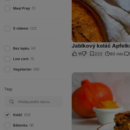
Meal Prep
(1)
S videom
(22)
Jablkový koláč Apfel
Bez lepku
(4)
11
222
60 min.
Ko
Low carb
(1)
Vegetarian
(26)
Tekvicové
bezlepkové
rezy
s
Tagy
čokoládou
Koláč
(53)
Bábovka
(8)