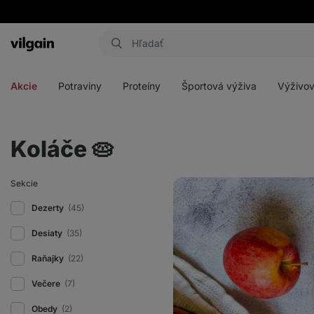
Eshop
Aktin
-
Otvoriť
Otvoriť
Otvoriť
Otvoriť
úvodná
menu
menu
menu
menu
strana
Akcie
Potraviny
Proteíny
Športová výživa
Výživov
Koláče 🥧
Jablkový
Sekcie
koláč
Apfelkuchen
Dezerty
(45)
Desiaty
(35)
Raňajky
(22)
Večere
(7)
Obedy
(2)