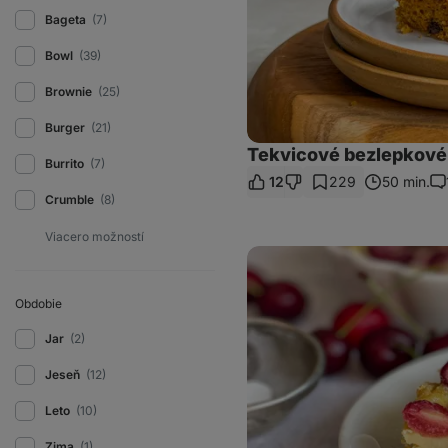
Bageta
(7)
Bowl
(39)
Brownie
(25)
Burger
(21)
Tekvicové bezlepkové 
Burrito
(7)
12
229
50 min.
Ko
Crumble
(8)
Clafoutis:
francúzsky
čerešňový
koláč
Obdobie
Jar
(2)
Jeseň
(12)
Leto
(10)
Zima
(1)