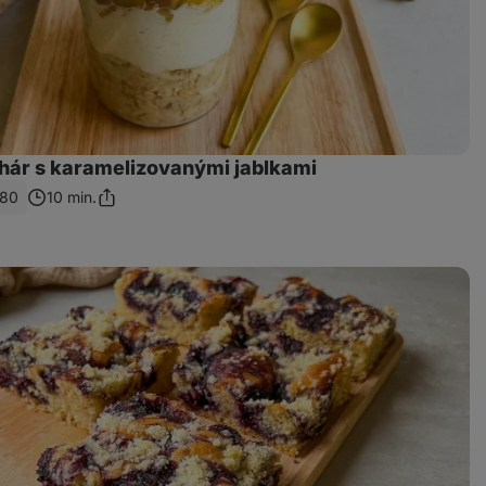
hár s karamelizovanými jablkami
80
10 min.
Zdieľať
odkaz