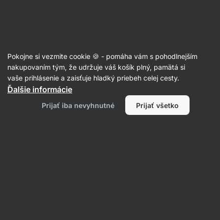
Eshop
Aktin
-
úvodná
strana
Recepty
Pokojne si vezmite cookie 🍪 - pomáha vám s pohodlnejším
Obrátený hruškový koláč s
nakupovaním tým, že udržuje váš košík plný, pamätá si
vaše prihlásenie a zaisťuje hladký priebeh celej cesty.
karamelom
Ďalšie informácie
Aktin redakcia
Prijať iba nevyhnutné
Prijať všetko
60 min.
Zdielať
Komentáre
9
100