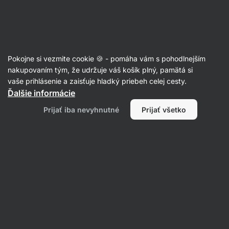
Eshop
Aktin
-
úvodná
strana
Články
Pokojne si vezmite cookie 🍪 - pomáha vám s pohodlnejším
Najlepšie rastlinné zdroje bielkovín
nakupovaním tým, že udržuje váš košík plný, pamätá si
vaše prihlásenie a zaisťuje hladký priebeh celej cesty.
alebo TOP 6 alternatívnych
Ďalšie informácie
potravín pre naše svaly
Prijať iba nevyhnutné
Prijať všetko
Adéla Nejedlá
23. 09. 2021
Zdielať
Komentáre
3
26
22