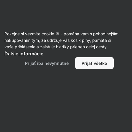
Eshop
Aktin
-
úvodná
strana
Recepty z jabĺk
Pokojne si vezmite cookie 🍪 - pomáha vám s pohodlnejším
nakupovaním tým, že udržuje váš košík plný, pamätá si
Filtrovať
Radenie
:
Najnovšie
1
vaše prihlásenie a zaisťuje hladký priebeh celej cesty.
Ďalšie informácie
Jablkový
Prijať iba nevyhnutné
Prijať všetko
coobler
s
tvarohom