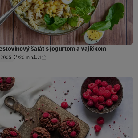
estovinový šalát s jogurtom a vajíčkom
2005
20 min.
1
Zdieľať
Komentáre
odkaz