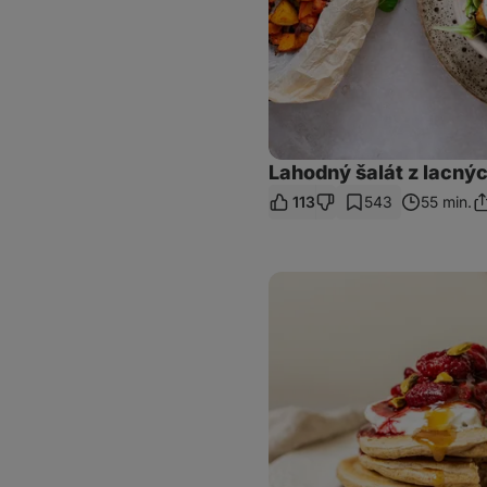
Lahodný šalát z lacnýc
113
543
55 min.
Zd
o
Kefírové
lievance