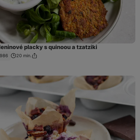
eninové placky s quinoou a tzatziki
986
20 min.
Zdieľať
odkaz