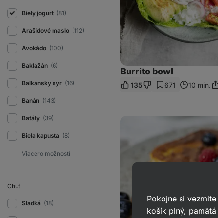
Biely jogurt
(81)
Arašidové maslo
(112)
Avokádo
(100)
Baklažán
(6)
Burrito bowl
Balkánsky syr
(16)
135
671
10 min.
Zd
o
Banán
(143)
Batáty
(39)
Francúzske
toasty
pre
Biela kapusta
(8)
fitnesákov
Chuť
Pokojne si vezmite
Sladká
(18)
košík plný, pamätá 