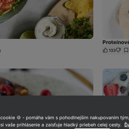
Proteínov
133
ieľať
dkaz
Mrazené
jogurtové
kúsky
s
lesným
ovocím
alias
Frozen
Yogurt
Barks
 cookie 🍪 - pomáha vám s pohodlnejším nakupovaním tým,
si vaše prihlásenie a zaisťuje hladký priebeh celej cesty.
Ďa