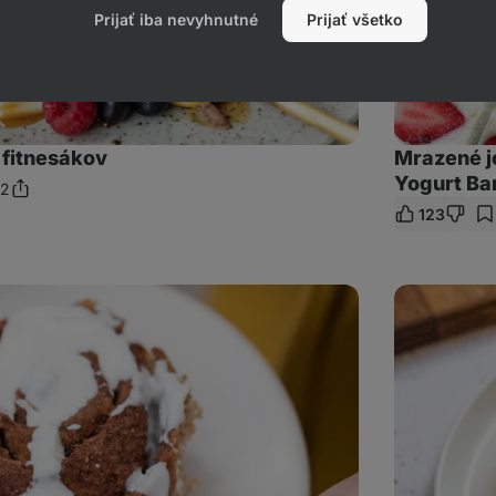
Prijať iba nevyhnutné
Prijať všetko
 fitnesákov
Mrazené j
Yogurt Ba
2
Zdieľať
mentáre
123
odkaz
Citronový
chlebíček
s
borůvkami