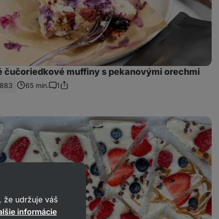
é čučoriedkové muffiny s pekanovými orechmi
883
65 min.
1
Zdieľať
Komentáre
odkaz
 že udržuje váš
lšie informácie