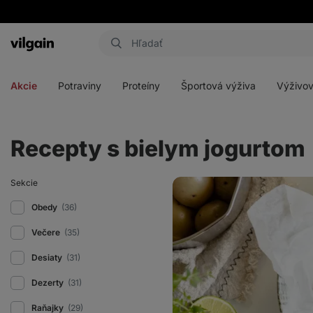
Eshop
Aktin
-
Otvoriť
Otvoriť
Otvoriť
Otvoriť
úvodná
menu
menu
menu
menu
strana
Akcie
Potraviny
Proteíny
Športová výživa
Výživov
Recepty s bielym jogurtom
Kuracie
Sekcie
nugetky
v
Obedy
(36)
cornflakes
v
Večere
(35)
rúre
Desiaty
(31)
Dezerty
(31)
Raňajky
(29)