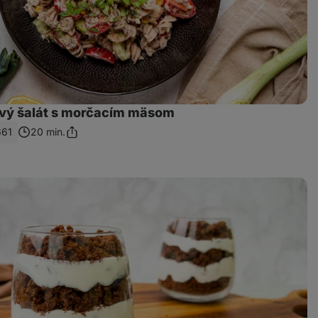
vý šalát s morčacím mäsom
661
20 min.
Zdieľať
odkaz