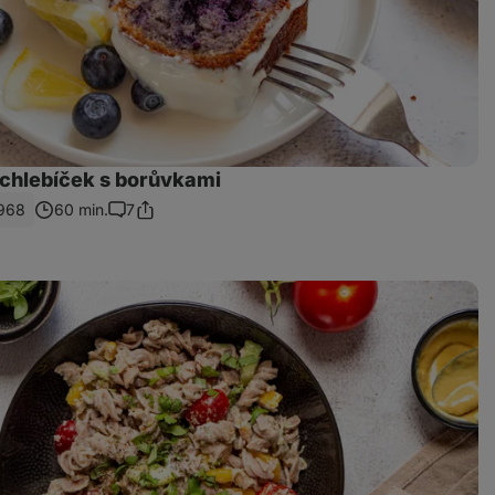
 chlebíček s borůvkami
968
60 min.
7
Zdieľať
Komentáre
odkaz