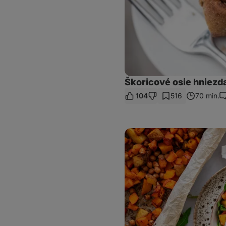
Škoricové osie hniezd
104
516
70 min.
K
Lahodný
šalát
z
lacných
surovín