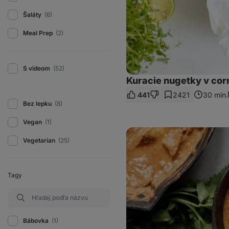
Šaláty
(6)
Meal Prep
(2)
S videom
(52)
Kuracie nugetky v corn
441
2421
30 min.
Bez lepku
(8)
Vegan
(1)
Fit
indické
Vegetarian
(25)
maslové
kura
Tagy
Bábovka
(1)