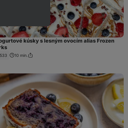
ogurtové kúsky s lesným ovocím alias Frozen
rks
533
10 min.
Zdieľať
odkaz