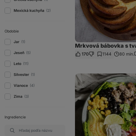
Mexická kuchyňa
(2)
Obdobie
Jar
(1)
Mrkvová bábovka s tv
Jeseň
(5)
170
1144
80 min.
Leto
(11)
Silvester
(1)
Burrito
bowl
Vianoce
(4)
Zima
(3)
Ingrediencie