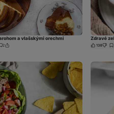
arohom a vlašskými orechmi
Zdravé zel
2
138
Zdieľať
Komentáre
odkaz
Proteínové
čučoriedkové
muffiny
s
pekanovými
orechmi