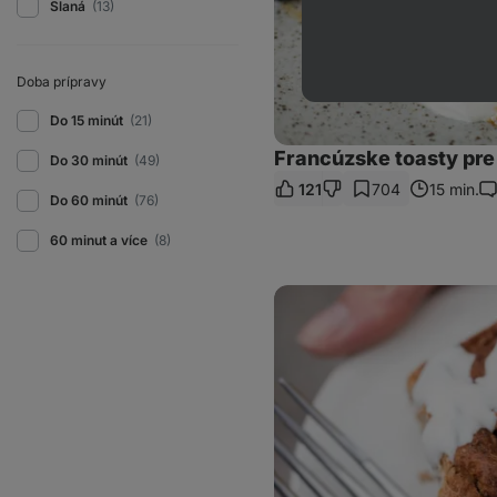
Slaná
(13)
Doba prípravy
Do 15 minút
(21)
Francúzske toasty pre
Do 30 minút
(49)
121
704
15 min.
Ko
Do 60 minút
(76)
60 minut a více
(8)
Škoricové
osie
hniezda
s
polevou