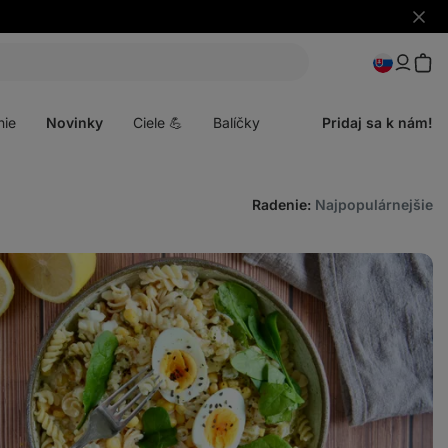
Skryť
upozo
Otvoriť
menu
nie
Novinky
Ciele 💪
Balíčky
Pridaj sa k nám!
Radenie
:
Najpopulárnejšie