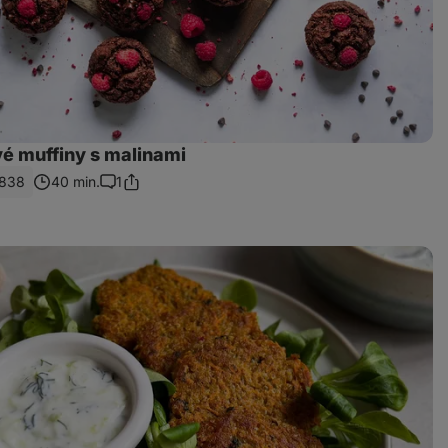
é muffiny s malinami
838
40 min.
1
Zdieľať
Komentáre
odkaz