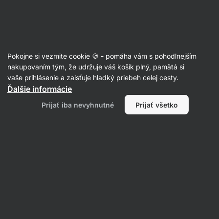
Eshop
Aktin
-
úvodná
strana
Články
Pokojne si vezmite cookie 🍪 - pomáha vám s pohodlnejším
Všetko o cestovinách: Aké vybrať
nakupovaním tým, že udržuje váš košík plný, pamätá si
vaše prihlásenie a zaisťuje hladký priebeh celej cesty.
do diéty a sú vôbec zdravé?
Ďalšie informácie
Mgr. Kristýna Kovářová
13. 02. 2023
Prijať iba nevyhnutné
Prijať všetko
overil/a
RNDr. Tomáš Novotný
Zdielať
Komentáre
2
8