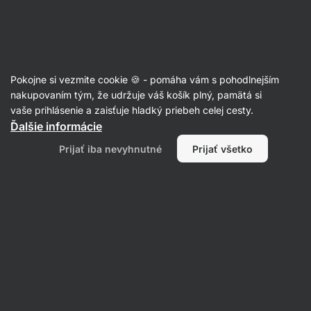
Eshop
Aktin
-
úvodná
strana
Recepty
Pokojne si vezmite cookie 🍪 - pomáha vám s pohodlnejším
nakupovaním tým, že udržuje váš košík plný, pamätá si
Filtrovať
Radenie
:
Najnovšie
2
vaše prihlásenie a zaisťuje hladký priebeh celej cesty.
Ďalšie informácie
Perníčkový
Prijať iba nevyhnutné
Prijať všetko
cheesecake
do
pohára