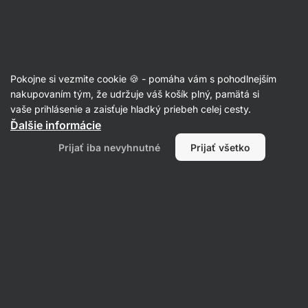
Eshop
Aktin
-
úvodná
strana
Vegetariánske šaláty
Pokojne si vezmite cookie 🍪 - pomáha vám s pohodlnejším
nakupovaním tým, že udržuje váš košík plný, pamätá si
Filtrovať
Radenie
:
Najnovšie
2
vaše prihlásenie a zaisťuje hladký priebeh celej cesty.
Ďalšie informácie
Šošovicový
Prijať iba nevyhnutné
Prijať všetko
šalát
s
feta
syrom
na
studeno