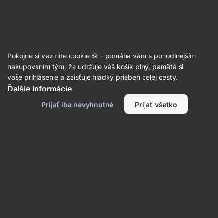
Eshop
Aktin
-
úvodná
strana
Letné dezerty ☀️
Pokojne si vezmite cookie 🍪 - pomáha vám s pohodlnejším
nakupovaním tým, že udržuje váš košík plný, pamätá si
Filtrovať
Radenie
:
Najnovšie
2
vaše prihlásenie a zaisťuje hladký priebeh celej cesty.
Ďalšie informácie
Krémové
Prijať iba nevyhnutné
Prijať všetko
nanuky
z
datlí