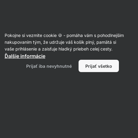
Eshop
Aktin
-
úvodná
strana
Recepty s morčacím mäsom
Pokojne si vezmite cookie 🍪 - pomáha vám s pohodlnejším
nakupovaním tým, že udržuje váš košík plný, pamätá si
Filtrovať
Radenie
:
Najnovšie
1
vaše prihlásenie a zaisťuje hladký priebeh celej cesty.
Ďalšie informácie
Cuketové
Prijať iba nevyhnutné
Prijať všetko
lodičky
s
morčacím
mäsom