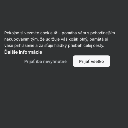
Eshop
Aktin
-
úvodná
strana
Recepty
Pokojne si vezmite cookie 🍪 - pomáha vám s pohodlnejším
Ryžové rezance s morčacím
nakupovaním tým, že udržuje váš košík plný, pamätá si
vaše prihlásenie a zaisťuje hladký priebeh celej cesty.
mäsom a brokolicou
Ďalšie informácie
Šárka Chynová
Prijať iba nevyhnutné
Prijať všetko
50 min.
Zdielať
Komentáre
2
44
988