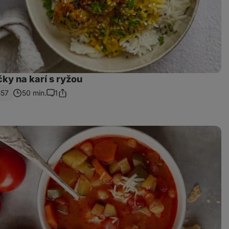
ky na karí s ryžou
557
50 min.
1
Zdieľať
Komentáre
odkaz