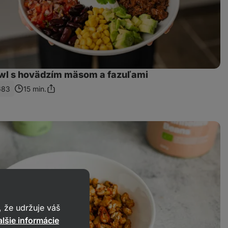
owl s hovädzím mäsom a fazuľami
683
15 min.
Zdieľať
odkaz
 že udržuje váš
lšie informácie