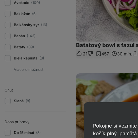
Avokádo
(100)
Baklažán
(6)
Balkánsky syr
(16)
Banán
(143)
Batatový bowl s fazu
Batáty
(39)
21
457
30 min.
Zd
Biela kapusta
(8)
od
Fazuľová
polievka
z
červenej
Chuť
fazule
Slaná
(8)
Doba prípravy
Pokojne si vezmite
košík plný, pamätá 
Do 15 minút
(8)