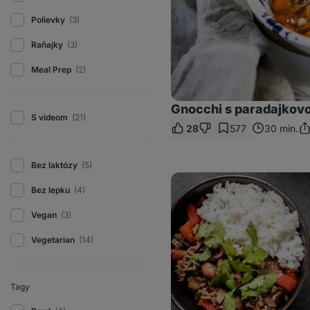
Polievky
(3)
Raňajky
(3)
Meal Prep
(2)
Gnocchi s paradajkov
S videom
(21)
28
577
30 min.
Zd
od
Bez laktózy
(5)
Hovädzie
chilli
Bez lepku
(4)
con
carne
Vegan
(3)
s
ryžou
Vegetarian
(14)
Tagy