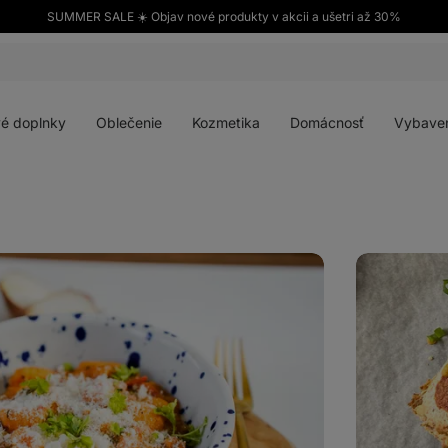
SUMMER SALE ☀️ Objav nové produkty v akcii a ušetri až 30%
Otvoriť
Otvoriť
Otvoriť
Otvoriť
menu
menu
menu
menu
é doplnky
Oblečenie
Kozmetika
Domácnosť
Vybave
Zapečené
barbecue
tortilly
s
kuracím
mäsom
a
so
syrom