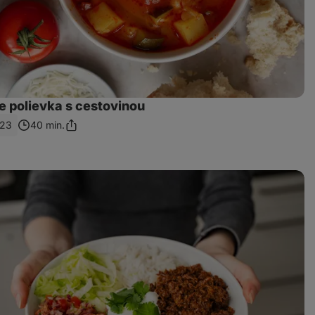
e polievka s cestovinou
23
40 min.
Zdieľať
odkaz