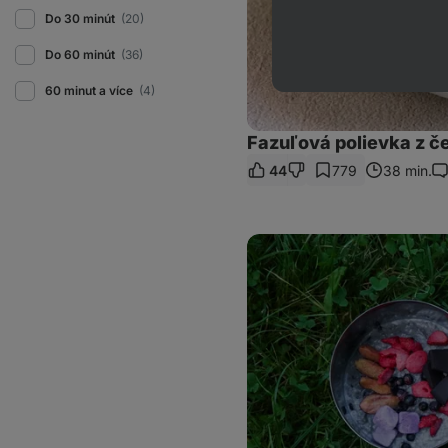
Do 30 minút
(20)
Do 60 minút
(36)
60 minut a více
(4)
Fazuľová polievka z č
44
779
38 min.
Ko
Mealprep
na
hike