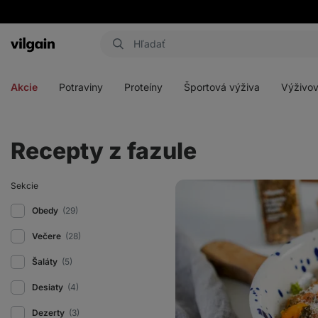
Eshop
Aktin
-
Otvoriť
Otvoriť
Otvoriť
Otvoriť
úvodná
menu
menu
menu
menu
strana
Akcie
Potraviny
Proteíny
Športová výživa
Výživov
Recepty z fazule
Gnocchi
Sekcie
s
paradajkovou
Obedy
(29)
omáčkou
a
Večere
(28)
so
špenátom
Šaláty
(5)
Desiaty
(4)
Dezerty
(3)