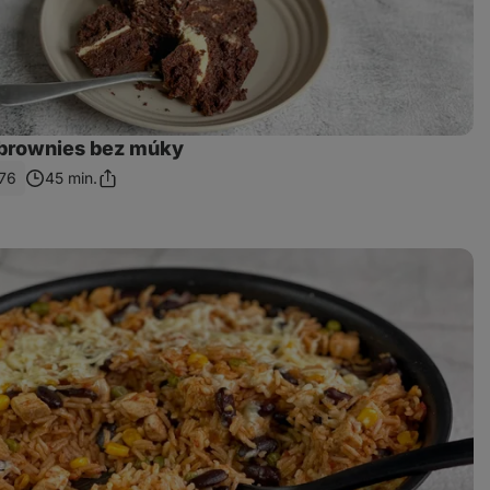
brownies bez múky
76
45 min.
Zdieľať
odkaz