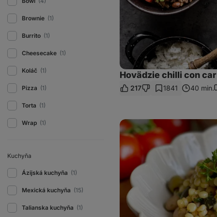
Bowl
(4)
Brownie
(1)
Burrito
(1)
Cheesecake
(1)
Koláč
(1)
Hovädzie chilli con ca
217
1841
40 min.
Pizza
(1)
Torta
(1)
Tarhoňový
Wrap
(1)
šalát
s
fazuľami
a
Kuchyňa
cícerom
Ázijská kuchyňa
(1)
Mexická kuchyňa
(15)
Talianska kuchyňa
(1)