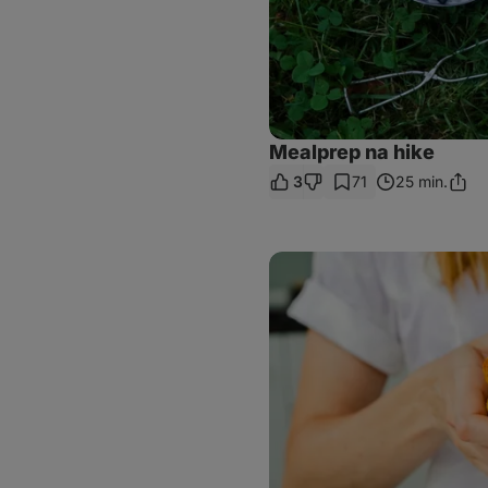
Mealprep na hike
3
71
25 min.
Zdieľ
odka
Mexická
piadina
s
kuracím
mäsom
a
avokádom