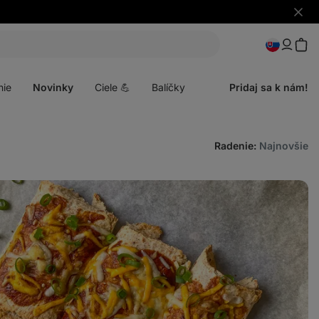
Skryť
upozo
Otvoriť
menu
nie
Novinky
Ciele 💪
Balíčky
Pridaj sa k nám!
Radenie
:
Najnovšie