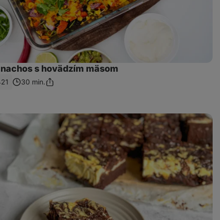
 nachos s hovädzím mäsom
421
30 min.
Zdieľať
odkaz