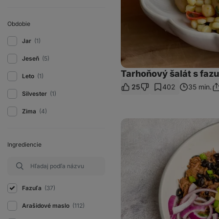
Obdobie
Jar
(1)
Jeseň
(5)
Tarhoňový šalát s faz
Leto
(1)
25
402
35 min.
Zd
Silvester
(1)
o
Zima
(4)
Batatový
bowl
s
fazuľami
Ingrediencie
a
trhaným
hovädzím
mäsom
Fazuľa
(37)
Arašidové maslo
(112)