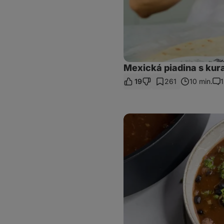
Mexická piadina s ku
19
261
10 min.
1
Kom
Fazuľový
guláš
z
hovädzím
mäsom