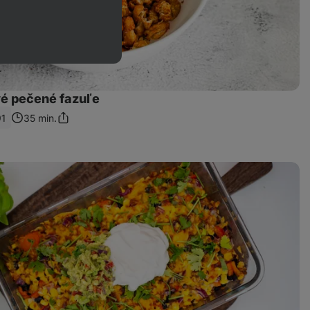
é pečené fazuľe
91
35 min.
Zdieľať
odkaz