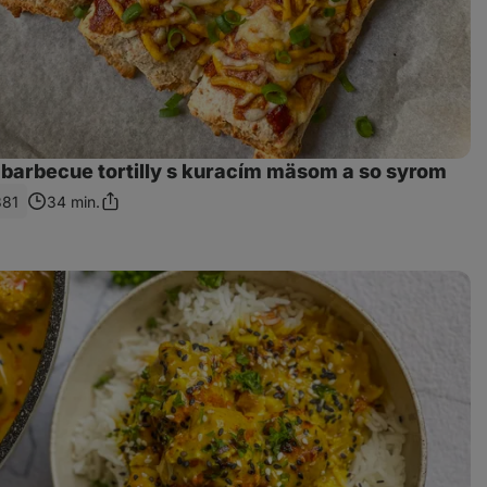
barbecue tortilly s kuracím mäsom a so syrom
381
34 min.
Zdieľať
odkaz