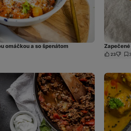
ou omáčkou a so špenátom
Zapečené 
23
ieľať
kaz
Tofu
guľôčky
na
karí
s
ryžou