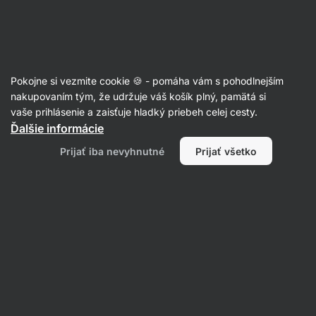
Eshop
Aktin
-
úvodná
strana
Recepty
Pokojne si vezmite cookie 🍪 - pomáha vám s pohodlnejším
Mexická polievka s hovädzím
nakupovaním tým, že udržuje váš košík plný, pamätá si
vaše prihlásenie a zaisťuje hladký priebeh celej cesty.
mäsom
Ďalšie informácie
Karolína Kramářová
Prijať iba nevyhnutné
Prijať všetko
180 min.
Zdielať
Komentáre
52
263