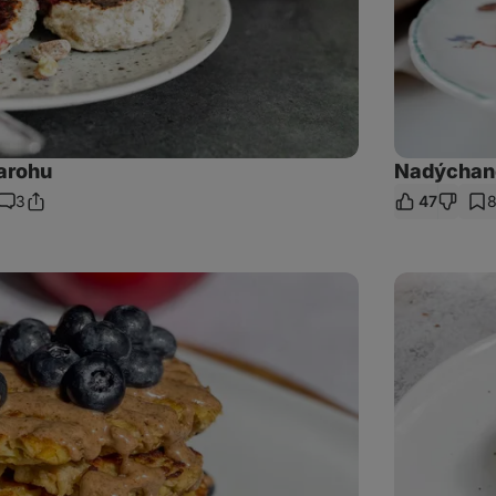
varohu
Nadýchané
3
47
Zdieľať
Komentáre
odkaz
Proteínové
tiramisové
lievance