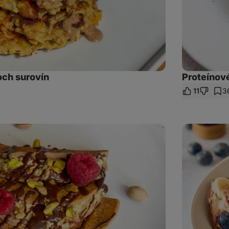
och surovín
Proteínov
11
3
eľať
kaz
Čokoládové
lievancové
tacos