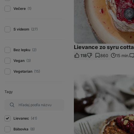
Večere
(1)
S videom
(27)
Lievance zo syru cot
Bez lepku
(2)
118
860
15 min.
Ko
Vegan
(3)
Vegetarian
(15)
Ukrajinské
syrniki
z
tvarohu
Tagy
Lievanec
(41)
Bábovka
(8)