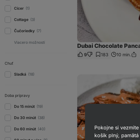
Cícer
(1)
Cottage
(3)
Čučoriedky
(7)
Dubai Chocolate Panc
9
183
10 min.
Zdie
odk
Chuť
Sladká
(18)
Vegánske
tekvicové
lievance
s
Doba prípravy
čokoládou
Do 15 minút
(19)
Do 30 minút
(38)
Pokojne si vezmite
Do 60 minút
(40)
košík plný, pamätá 