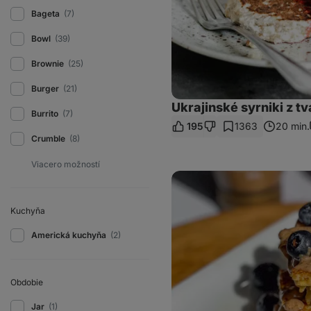
Bageta
(7)
Bowl
(39)
Brownie
(25)
Burger
(21)
Ukrajinské syrniki z t
Burrito
(7)
195
1363
20 min.
Crumble
(8)
Jablkové
lievance
z
troch
Kuchyňa
surovín
Americká kuchyňa
(2)
Obdobie
Jar
(1)