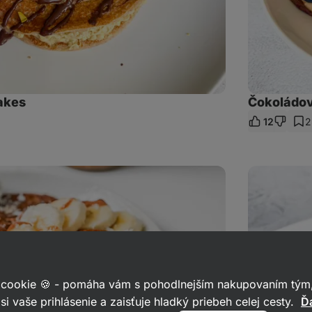
akes
Čokoládov
12
2
ľať
az
Tekvicové
lievance
 cookie 🍪 - pomáha vám s pohodlnejším nakupovaním tým,
si vaše prihlásenie a zaisťuje hladký priebeh celej cesty.
Ďa