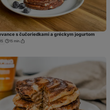
ievance s čučoriedkami a gréckym jogurtom
15
15 min.
Zdieľať
odkaz