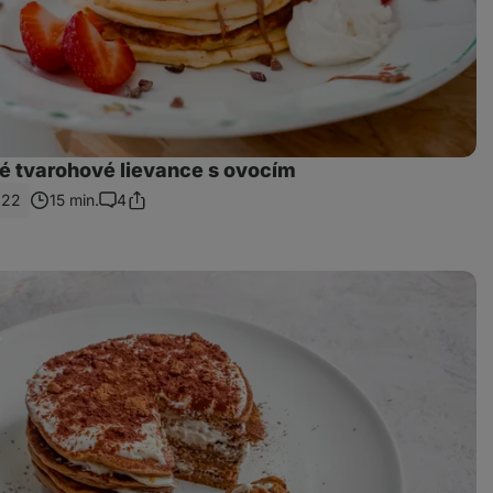
 tvarohové lievance s ovocím
822
15 min.
4
Zdieľať
Komentáre
odkaz