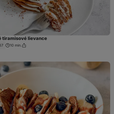
é tiramisové lievance
67
10 min.
Zdieľať
odkaz