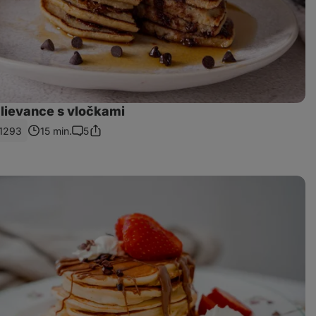
lievance s vločkami
1293
15 min.
5
Zdieľať
Komentáre
odkaz