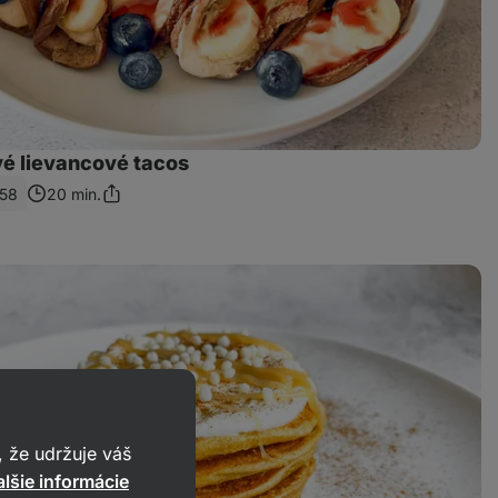
é lievancové tacos
58
20 min.
Zdieľať
odkaz
 že udržuje váš
lšie informácie