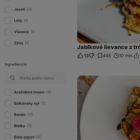
Jeseň
(3)
Leto
(1)
Vianoce
(1)
Zima
(1)
Jablkové lievance z tr
13
445
10 min.
Zdi
od
Ingrediencie
Dubai
Chocolate
Pancakes
Arašidové maslo
(2)
Balkánsky syr
(1)
Banán
(11)
Bielka
(3)
Biely jogurt
(4)