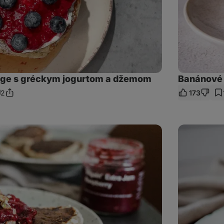
tage s gréckym jogurtom a džemom
Banánové 
2
173
Zdieľať
mentáre
odkaz
Nadýchané
tvarohové
lievance
s
ovocím