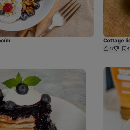
ocím
Cottage l
17
4
eľať
kaz
Cinnamon
Roll
Pancakes