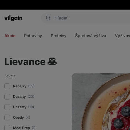
Eshop
Aktin
-
Otvoriť
Otvoriť
Otvoriť
Otvoriť
úvodná
menu
menu
menu
menu
strana
Akcie
Potraviny
Proteíny
Športová výživa
Výživov
Lievance 🥞
Lievance
Sekcie
zo
syru
Raňajky
(39)
cottage
s
Desiaty
(20)
gréckym
jogurtom
a
Dezerty
(19)
džemom
Obedy
(4)
Meal Prep
(1)