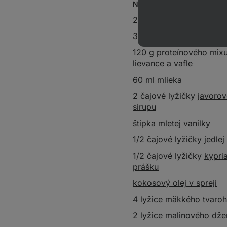
Na lievance:
200 g syra cottage
3 vajcia
120 g
proteínového mixu
lievance a vafle
60 ml mlieka
2 čajové lyžičky
javoro
sirupu
štipka
mletej vanilky
1/2 čajové lyžičky
jedlej
1/2 čajové lyžičky
kypri
prášku
kokosový olej v spreji
4 lyžice mäkkého tvaro
2 lyžice
malinového dž