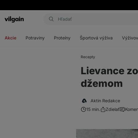
Eshop
Aktin
-
Otvoriť
Otvoriť
Otvoriť
Otvoriť
úvodná
menu
menu
menu
menu
strana
Akcie
Potraviny
Proteíny
Športová výživa
Výživov
Recepty
Lievance zo
džemom
Aktin Redakce
15 min.
Zdielať
Komen