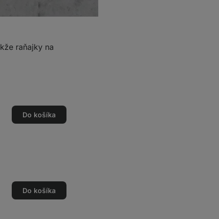
akže raňajky na
Do košíka
o
o
Do košíka
o
o