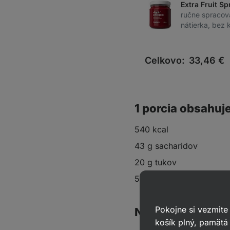
Extra Fruit S
ručne spraco
nátierka, bez
Celkovo:
33,46
€
1 porcia obsahuj
540 kcal
43 g sacharidov
20 g tukov
50 g bielkovín
Pokojne si vezmite
Na 2 porcie
košík plný, pamätá 