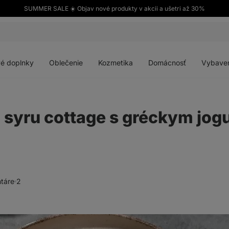
SUMMER SALE ☀️ Objav nové produkty v akcii a ušetri až 30%
Otvoriť
Otvoriť
Otvoriť
Otvoriť
menu
menu
menu
menu
é doplnky
Oblečenie
Kozmetika
Domácnosť
Vybave
 syru cottage s gréckym jog
táre
2