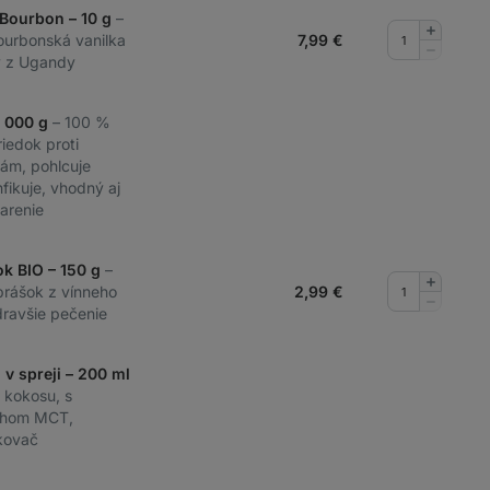
 Bourbon – 10 g
–
Pridať
ourbonská vanilka
7,99
€
množstv
Odobrať
ty z Ugandy
množstv
1 000 g
– 100 %
riedok proti
ám, pohlcuje
nfikuje, vhodný aj
arenie
ok BIO – 150 g
–
Pridať
prášok z vínneho
2,99
€
množstv
Odobrať
ravšie pečenie
množstv
 v spreji – 200 ml
o kokosu, s
ahom MCT,
kovač