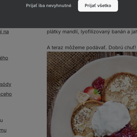
Prijať iba nevyhnutné
Prijať všetko
Potom ich premiestnime na tanier a d
ozdobovanie odporúčame jahodový dž
i na
plátky mandlí, lyofilizovaný banán a ja
A teraz môžeme podávať. Dobrú chuť!
vého
 sódy
aceho
hu
emu