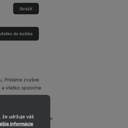
Strážiť
 všetko do košíka
u. Pridáme zvyšné
) a všetko spoločne
, naberieme približne
 že udržuje váš
ce opekáme z oboch strán
lšie informácie