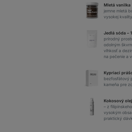
Mletá vanilka
jemne mletá b
vysokej kvali
Jedlá sóda – 
prírodný prost
odolným škvrn
vlhkosť a dezi
na pečenie a v
Kypriaci práš
bezfosfátový 
kameňa pre zd
Kokosový olej
– z filipínskeh
vysokým obs
praktický dáv