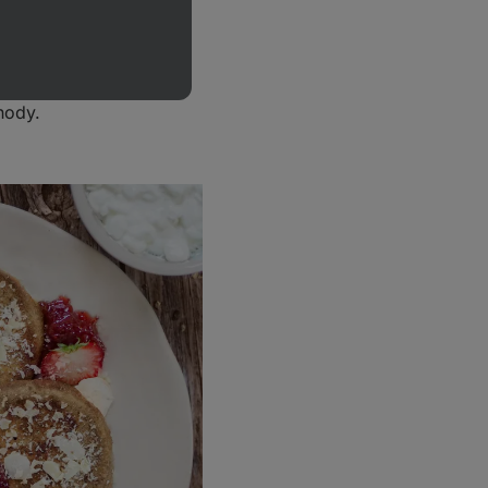
ozdobíme. Na
em, grécky jogurt,
hody.