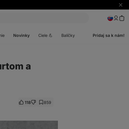
Skryť
upozo
Otvoriť
menu
nie
Novinky
Ciele 💪
Balíčky
Pridaj sa k nám!
urtom a
118
859