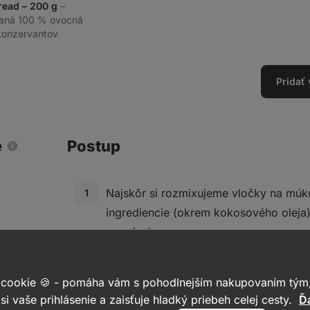
pread – 200 g
–
vaná 100 % ovocná
 konzervantov
Pridať
e
Postup
Najskôr si rozmixujeme vločky na múk
ingrediencie (okrem kokosového oleja
rozmixujeme.
Na panvici si rozpustíme kokosový olej
 cookie 🍪 - pomáha vám s pohodlnejším nakupovaním tým,
dve polievkové lyžice zmesi a lievan
si vaše prihlásenie a zaisťuje hladký priebeh celej cesty.
Ďa
približne 3 minúty.