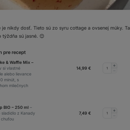
 je nikdy dosť. Tieto sú zo syru cottage a ovsenej múky. T
 týždňa sú jasné. 😊
n pre recept
ke & Waffle Mix –
Pridať
v si vlastné
14,99
€
množstv
Odobrať
le alebo lievance
množstv
0 minút, s
hom mliečnych
p BIO – 250 ml
–
Pridať
 sladidlo z Kanady
7,49
€
množstv
Odobrať
 chuťou
množstv