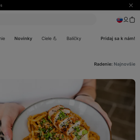
es
Skryť
upozo
Otvoriť
menu
nie
Novinky
Ciele 💪
Balíčky
Pridaj sa k nám!
Radenie
:
Najnovšie