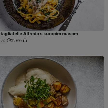
 tagliatelle Alfredo s kuracím mäsom
802
25 min.
Zdieľať
odkaz