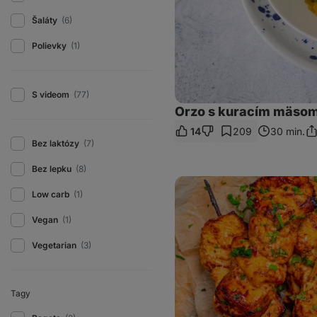
Šaláty
(6)
Polievky
(1)
S videom
(77)
Orzo s kuracím mäsom
14
209
30 min.
Zd
Bez laktózy
(7)
od
Bez lepku
(8)
Bang
Bang
Low carb
(1)
kuracie
špízy
Vegan
(1)
Vegetarian
(3)
Tagy