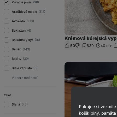
Kuracie prsia
(98)
Arašidové maslo
(112)
Avokádo
(100)
Baklažán
(6)
Krémová kórejská vyp
Balkánsky syr
(16)
50
830
40 min.
Zd
Banán
(143)
o
Batáty
(39)
Krémové
Biela kapusta
(8)
cestoviny
so
syrovou
omáčkou
a
brokolicou
Chuť
Slaná
(47)
Pokojne si vezmite
košík plný, pamätá 