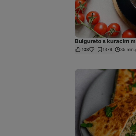
Bulgureto s kuracím 
108
1379
35 min.
Kuracia
quesadilla
so
špenátom
a
syrom