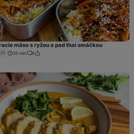
racie mäso s ryžou a pad thai omáčkou
577
35 min.
6
Zdieľať
Komentáre
odkaz