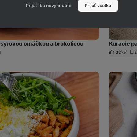
Prijať iba nevyhnutné
Prijať všetko
 syrovou omáčkou a brokolicou
Kuracie p
32
ieľať
dkaz
Cestoviny
tagliatelle
Alfredo
s
kuracím
mäsom