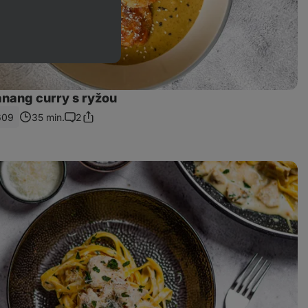
anang curry s ryžou
609
35 min.
2
Zdieľať
Komentáre
odkaz