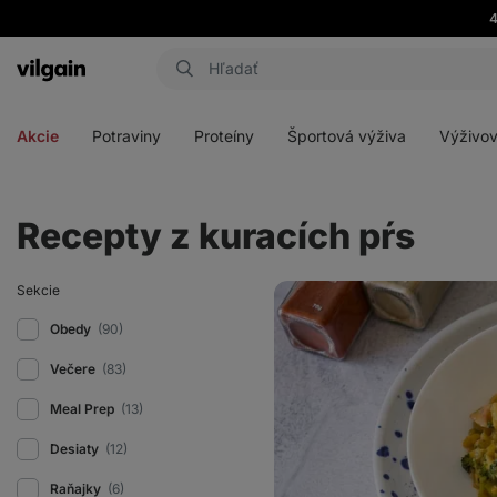
4
Eshop
Aktin
-
Otvoriť
Otvoriť
Otvoriť
Otvoriť
úvodná
menu
menu
menu
menu
strana
Akcie
Potraviny
Proteíny
Športová výživa
Výživov
Recepty z kuracích pŕs
Orzo
Sekcie
s
kuracím
Obedy
(90)
mäsom
a
Večere
(83)
brokolicou
Meal Prep
(13)
Desiaty
(12)
Raňajky
(6)