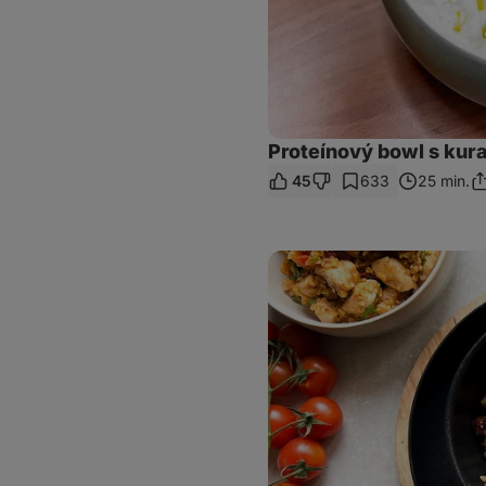
Proteínový bowl s ku
45
633
25 min.
Zd
o
Bulgureto
s
kuracím
mäsom