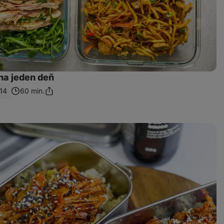
na jeden deň
14
60 min.
Zdieľať
odkaz