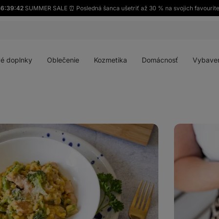
6:39:40
SUMMER SALE ⏰ Posledná šanca ušetriť až 30 % na svojich favourit
Otvoriť
Otvoriť
Otvoriť
Otvoriť
menu
menu
menu
menu
é doplnky
Oblečenie
Kozmetika
Domácnosť
Vybave
Peanut
Butter
Chilli
Noodles