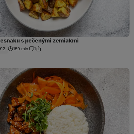
cesnaku s pečenými zemiakmi
92
150 min.
1
Zdieľať
Komentáre
odkaz