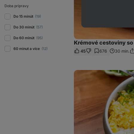
Doba prípravy
Do 15 minút
(19)
Do 30 minút
(57)
Do 60 minút
(95)
Krémové cestoviny so
60 minut a více
(12)
45
676
30 min.
Zd
o
Proteínový
bowl
s
kuracím
mäsom