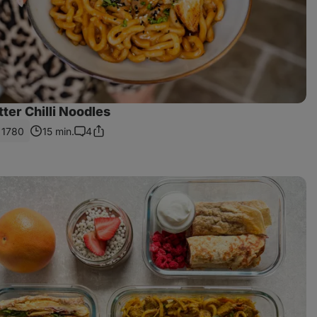
ter Chilli Noodles
1780
15 min.
4
Zdieľať
Komentáre
odkaz