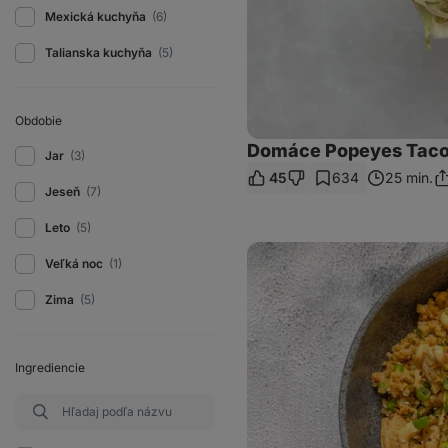
Mexická kuchyňa
(6)
Talianska kuchyňa
(5)
Obdobie
Domáce Popeyes Taco
Jar
(3)
45
634
25 min.
Zd
Jeseň
(7)
o
Leto
(5)
Krémová
Veľká noc
(1)
kórejská
vyprážaná
ryža
Zima
(5)
s
kuracím
mäsom
Ingrediencie