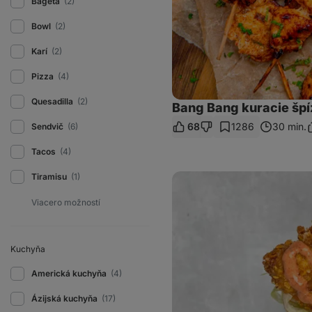
Bageta
(2)
Bowl
(2)
Karí
(2)
Pizza
(4)
Quesadilla
(2)
Bang Bang kuracie špí
68
1286
30 min.
Sendvič
(6)
Z
o
Tacos
(4)
Domáce
Tiramisu
(1)
Popeyes
Tacos
s
kuracím
mäsom
Kuchyňa
Americká kuchyňa
(4)
Ázijská kuchyňa
(17)