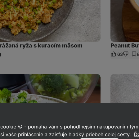
rážaná ryža s kuracím mäsom
Peanut Bu
63
ieľať
dkaz
Kuracie
panang
curry
s
ryžou
 cookie 🍪 - pomáha vám s pohodlnejším nakupovaním tým,
si vaše prihlásenie a zaisťuje hladký priebeh celej cesty.
Ďa