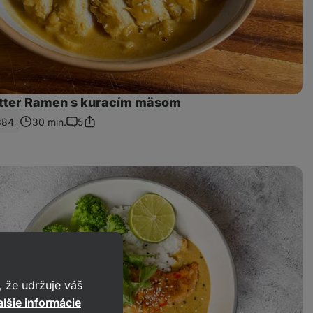
tter Ramen s kuracím mäsom
884
30 min.
5
Zdieľať
Komentáre
odkaz
 že udržuje váš
lšie informácie