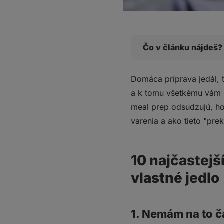
Čo v článku nájdeš?
10 najčastejších výho
Domáca príprava jedál, t
1. Nemám na to č
a k tomu všetkému vám p
2. Nechcem jesť st
meal prep odsudzujú, ho
3. Neviem variť
varenia a ako tieto "pr
4. Zašpiním pri t
5. Neznášam naku
6. Každý chce jesť
10 najčastejš
7. Mám dôležitejši
vlastné jedlo
8. Je to moc drah
9. Neviem čo vari
10. Mám príliš ma
1. Nemám na to č
Čo si z toho zobrať?