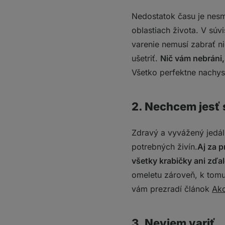
Nedostatok času je nesm
oblastiach života. V súv
varenie nemusí zabrať n
ušetriť.
Nič vám nebráni, 
Všetko perfektne nachyst
2. Nechcem jesť s
Zdravý a vyvážený jedál
potrebných živín.
Aj za p
všetky krabičky ani zďa
omeletu zároveň, k tomu 
vám prezradí článok
Ako
3. Neviem variť