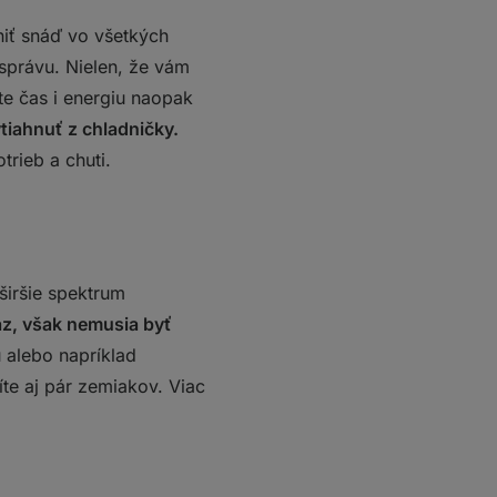
niť snáď vo všetkých
 správu. Nielen, že vám
te čas i energiu naopak
ytiahnuť z
chladničky.
trieb a chuti.
širšie spektrum
raz, však nemusia byť
 alebo napríklad
íte aj pár zemiakov. Viac