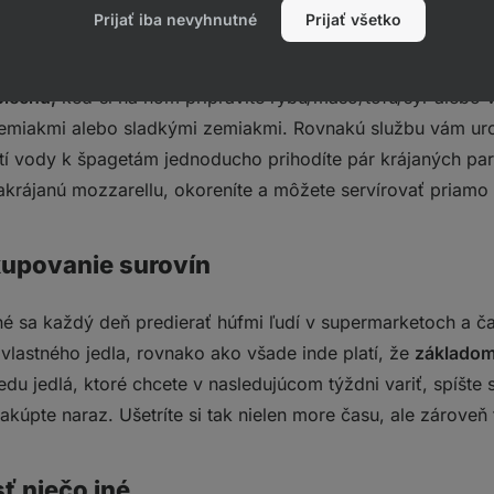
e preto, že vám príde zbytočné kvôli jedlu, ktoré zjete za
Prijať iba nevyhnutné
Prijať všetko
 božie dopustenie v kuchyni. Iste, niektoré recepty vyžadu
d tých sa ale predsa môžete držať ďalej, alebo nie?
Skvelé 
plechu,
keď si na ňom pripravíte rybu/mäso/tofu/syr alebo v
emiakmi alebo sladkými zemiakmi. Rovnakú službu vám uro
atí vody k špagetám jednoducho prihodíte pár krájaných par
krájanú mozzarellu, okoreníte a môžete servírovať priamo n
upovanie surovín
mné sa každý deň predierať húfmi ľudí v supermarketoch a č
vlastného jedla, rovnako ako všade inde platí, že
základom
edu jedlá, ktoré chcete v nasledujúcom týždni variť, spíšt
kúpte naraz. Ušetríte si tak nielen more času, ale zároveň 
ť niečo iné