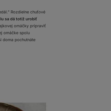
edál.” Rozdielne chuťové
u sa dá totiž urobiť
jkovej omáčky pripraviť
vej omáčke spolu
 si doma pochutnáte