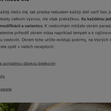
aždý niečo iné, tak predsa nebudem každý deň variť tisíc j
iekedy celkom výzvou, nie však prekážkou.
Ku každému jedl
odifikácií a variantov.
K cestovinám môžete okrem parada
zelenine prihodiť okrem mäsa napríklad tempeh a k rajčino
hu cestovín. Okrem toho určite existujú pokrmy, na ktorých
žete opäť v našich receptoch:
 s poriadnou dávkou bielkovín
ofu
lasagne