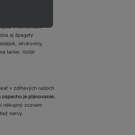
 5 minút, nasledujúcich
jú pomerne náročnú
pokrmy vykúzlite
ajcia v kombinácii
bia aj špagety
adajok, strukoviny,
a tanier. Voilà!
akať v zdĺhavých radoch
 úspechu je plánovanie.
e si nákupný zoznam
tiež nervy.