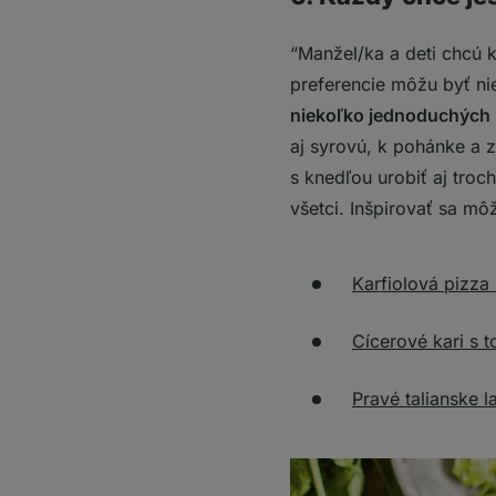
“Manžel/ka a deti chcú k
preferencie môžu byť n
niekoľko jednoduchých m
aj syrovú, k pohánke a 
s knedľou urobiť aj troc
všetci. Inšpirovať sa mô
Karfiolová pizza
Cícerové kari s t
Pravé talianske 