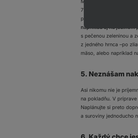
Možno sa vareniu vyhýbat
7 dní a 7 nocí upratovať
prípravu a veľa riadu. O
napríklad aj na jedinom 
s pečenou zeleninou a z
z jedného hrnca –po zli
mäso, alebo napríklad na
5. Neznášam nak
Asi nikomu nie je príje
na pokladňu. V príprave 
Naplánujte si preto dopr
a suroviny jednoducho na
6. Každý chce jes