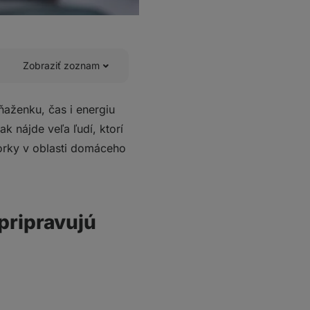
Zobraziť zoznam
ňaženku, čas i energiu
 nájde veľa ľudí, ktorí
vorky v oblasti domáceho
epripravujú