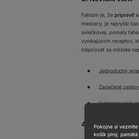
Faktom je, že
pripraviť 
medzery, je najvyšší čas
sviečkovej, pomaly ťaha
vynikajúcich receptov, 
Inšpirovať sa môžete na
Jednoduchý wrap
Zapečené cestov
Vyšperkovaná va
4. Zašpiním pri 
Pokojne si vezmite
košík plný, pamätá 