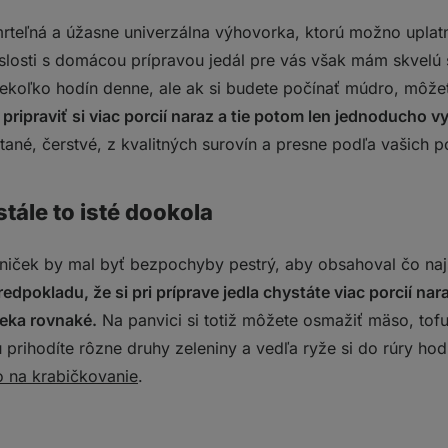
rteľná a úžasne univerzálna výhovorka, ktorú možno uplat
islosti s domácou prípravou jedál pre vás však mám skvelú
iekoľko hodín denne, ale ak si budete počínať múdro, môže
pripraviť si viac porcií naraz a tie potom len jednoducho v
ané, čerstvé, z kvalitných surovín a presne podľa vašich po
tále to isté dookola
niček by mal byť bezpochyby pestrý, aby obsahoval čo naj
redpokladu, že si pri príprave jedla chystáte viac porcií na
leka rovnaké.
Na panvici si totiž môžete osmažiť mäso, tofu
prihodíte rôzne druhy zeleniny a vedľa ryže si do rúry hod
 na krabičkovanie
.