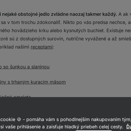
si nejaké obstojné jedlo zvládne naozaj takmer každý.
A ak v
 sa v tom trochu zdokonaliť. Nikto po vás predsa nechce, a
ného hovädzieho krku alebo kysnutých buchiet. Existuje 
ktoré sú z dostupných surovín, nutrične vyvážené a až smie
príklad našimi
receptami
:
 so šunkou a slaninou
iny s trhaným kuracím mäsom
ječná omeleta
tom celú kuchyňu
 cookie 🍪 - pomáha vám s pohodlnejším nakupovaním tým,
si vaše prihlásenie a zaisťuje hladký priebeh celej cesty.
Ďa