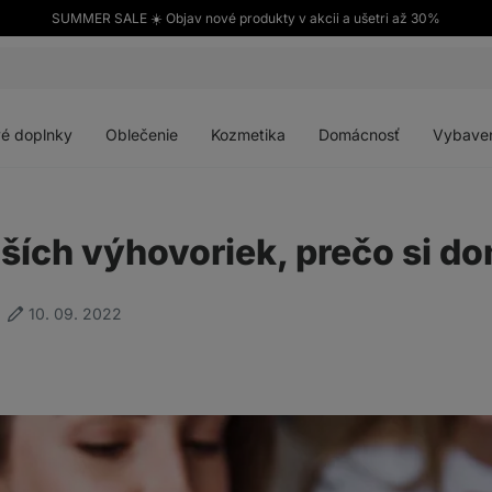
SUMMER SALE ☀️ Objav nové produkty v akcii a ušetri až 30%
Otvoriť
Otvoriť
Otvoriť
Otvoriť
menu
menu
menu
menu
é doplnky
Oblečenie
Kozmetika
Domácnosť
Vybave
jších výhovoriek, prečo si d
10. 09. 2022