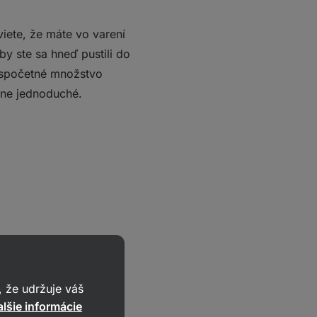
iete, že máte vo varení
by ste sa hneď pustili do
nespočetné množstvo
šne jednoduché.
 že udržuje váš
lšie informácie