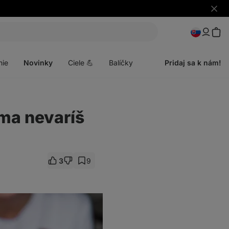
Skryť
upozo
Otvoriť
menu
nie
Novinky
Ciele 💪
Balíčky
Pridaj sa k nám!
oma nevaríš
3
9