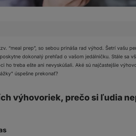
voriek, prečo si ľudia nepripravujú vlastné jedlo
zv. “meal prep”, so sebou prináša rad výhod. Šetrí vašu pe
as
oskytne dokonalý prehľad o vašom jedálničku. Stále sa však
ále to isté dookola
ci ho treba ešte ani nevyskúšali. Aké sú najčastejšie výho
ekážky" úspešne prekonať?
om celú kuchyňu
povanie surovín
 niečo iné
ích výhovoriek, prečo si ľudia n
e veci na práci
é
ť
lú kuchyňu
as