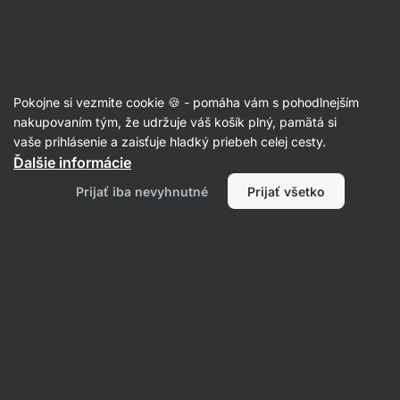
Eshop
Aktin
-
úvodná
strana
Články
Pokojne si vezmite cookie 🍪 - pomáha vám s pohodlnejším
Puríny v strave a dna: kedy si treba
nakupovaním tým, že udržuje váš košík plný, pamätá si
vaše prihlásenie a zaisťuje hladký priebeh celej cesty.
dať pozor?
Ďalšie informácie
RNDr. Tomáš Novotný
02. 03. 2023
Prijať iba nevyhnutné
Prijať všetko
overil/a
Mgr. Kristýna Kovářová
Zdielať
Komentáre
5
12