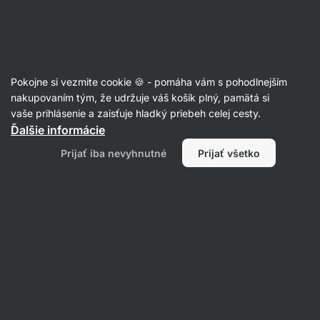
Eshop
Aktin
-
úvodná
strana
Články
Pokojne si vezmite cookie 🍪 - pomáha vám s pohodlnejším
Čo jesť pri zápche? 6 skupín
nakupovaním tým, že udržuje váš košík plný, pamätá si
vaše prihlásenie a zaisťuje hladký priebeh celej cesty.
potravín proti zápche
Ďalšie informácie
Zuzana Gáliková
18. 05. 2022
Prijať iba nevyhnutné
Prijať všetko
Zdielať
Komentáre
1
7
20